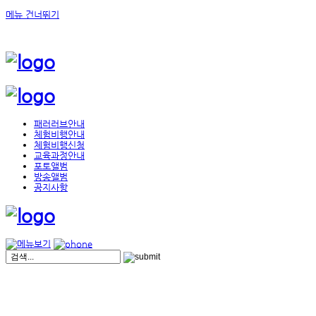
메뉴 건너뛰기
패러러브안내
체험비행안내
체험비행신청
교육과정안내
포토앨범
방송앨범
공지사항