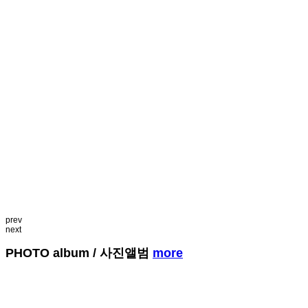
prev
next
PHOTO album
/ 사진앨범
more