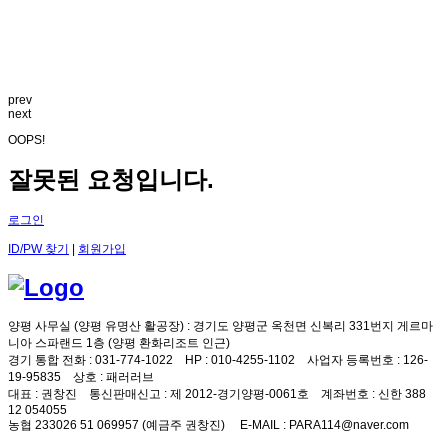
prev
next
OOPS!
잘못된 요청입니다.
로그인
ID/PW 찾기
|
회원가입
양평 사무실 (양평 유명산 활공장)
: 경기도 양평군 옥천면 신복리 331번지 게르마
니아 스파랜드 1층 (양평 환화리조트 인근)
경기 통합 전화
: 031-774-1022
HP
: 010-4255-1102
사업자 등록번호
: 126-
19-95835
상호
: 패러러브
대표
: 권창진
통신판매신고
: 제 2012-경기양평-0061호
계좌번호
: 신한 388
12 054055
농협 233026 51 069957 (예금주 권창진)
E-MAIL
: PARA114@naver.com