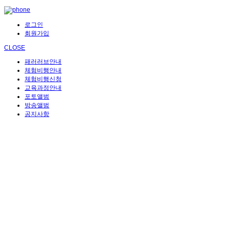
로그인
회원가입
CLOSE
패러러브안내
체험비행안내
체험비행신청
교육과정안내
포토앨범
방송앨범
공지사항