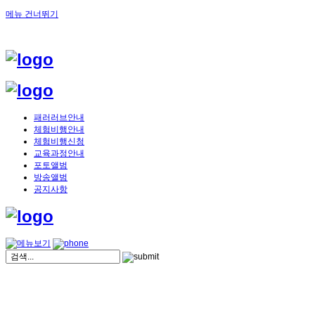
메뉴 건너뛰기
패러러브안내
체험비행안내
체험비행신청
교육과정안내
포토앨범
방송앨범
공지사항