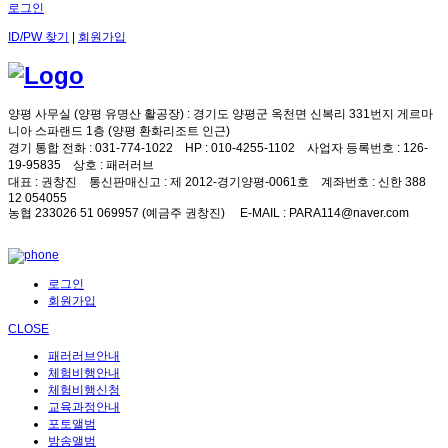
로그인
ID/PW 찾기
|
회원가입
양평 사무실 (양평 유명산 활공장)
: 경기도 양평군 옥천면 신복리 331번지 게르마
니아 스파랜드 1층 (양평 환화리조트 인근)
경기 통합 전화
: 031-774-1022
HP
: 010-4255-1102
사업자 등록번호
: 126-
19-95835
상호
: 패러러브
대표
: 권창진
통신판매신고
: 제 2012-경기양평-0061호
계좌번호
: 신한 388
12 054055
농협 233026 51 069957 (예금주 권창진)
E-MAIL
: PARA114@naver.com
로그인
회원가입
CLOSE
패러러브안내
체험비행안내
체험비행신청
교육과정안내
포토앨범
방송앨범