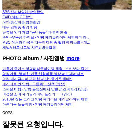
SBS 집사부일체 방송촬영
EXID 혜린 CF 촬영
SBS 동상이몽 방송촬영
배우 김현중 촬영 방송
유튜브 인기 채널 "동네놈들" 과 함께한 즐...
존박 -무뜸금 라이브 - 양평 패러글라이딩 체험하며 라...
MBC 어서와 한국은 처음이지 방송 촬영 에피소드 - 패...
채널A 하트시그널 시즌2 방송촬영
PHOTO album
/ 사진앨범
more
겨울에 즐기는 양평패러글라이딩 체험 - 스키보다 즐거...
양평여행- 행복한 커플 체험비행 영상 with 패러러브
양평 패러글라이딩 체험 사진~ 즐거운 한때~
패러러브 인 양평 - 구름위의 산책 (영상)
스페셜 비행 - 양평 유명산에서 남한강 건너가기 (영상)
여섯살 꼬마 패러글라이딩 도전기~~!! (영상)
2018년 첫눈 그리고 양평 패러러브 패러글라이딩 체험
아름다운 노을비행 - 양평 패러글라이딩 체험
OOPS!
잘못된 요청입니다.