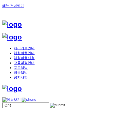
메뉴 건너뛰기
패러러브안내
체험비행안내
체험비행신청
교육과정안내
포토앨범
방송앨범
공지사항