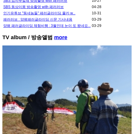
SBS 집사부일체 방송촬영 with 패러러브
10-27
SBS 동상이몽 방송촬영 with 패러러브
04-28
인기유튜브 "동네놈들" 패러글라이딩 몰카 w...
10-31
패러러브 : 양평패러글라이딩 신문 기사내용
03-29
양평 패러글라이딩 체험비행 : 3월인데 눈이 또 왔네요...
03-29
TV album
/ 방송앨범
more