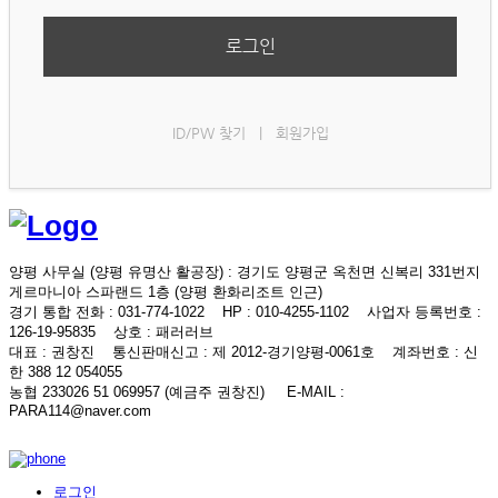
로그인
ID/PW 찾기
|
회원가입
양평 사무실 (양평 유명산 활공장)
: 경기도 양평군 옥천면 신복리 331번지
게르마니아 스파랜드 1층 (양평 환화리조트 인근)
경기 통합 전화
: 031-774-1022
HP
: 010-4255-1102
사업자 등록번호
:
126-19-95835
상호
: 패러러브
대표
: 권창진
통신판매신고
: 제 2012-경기양평-0061호
계좌번호
: 신
한 388 12 054055
농협 233026 51 069957 (예금주 권창진)
E-MAIL
:
PARA114@naver.com
로그인