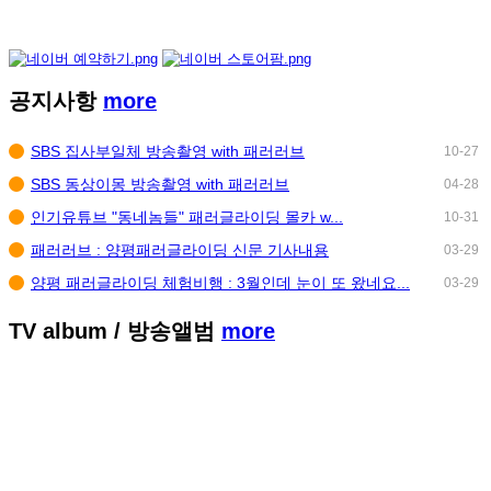
공지사항
more
SBS 집사부일체 방송촬영 with 패러러브
10-27
SBS 동상이몽 방송촬영 with 패러러브
04-28
인기유튜브 "동네놈들" 패러글라이딩 몰카 w...
10-31
패러러브 : 양평패러글라이딩 신문 기사내용
03-29
양평 패러글라이딩 체험비행 : 3월인데 눈이 또 왔네요...
03-29
TV album
/ 방송앨범
more