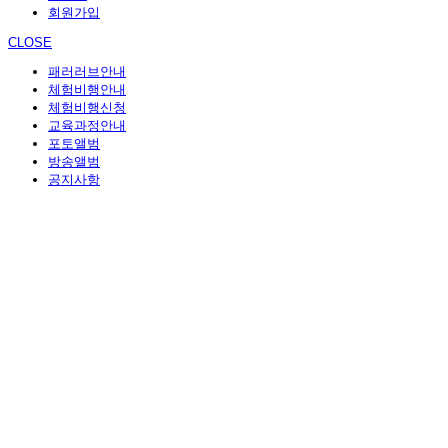
회원가입
CLOSE
패러러브안내
체험비행안내
체험비행신청
교육과정안내
포토앨범
방송앨범
공지사항