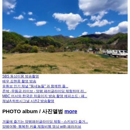
SBS 동상이몽 방송촬영
배우 김현중 촬영 방송
유튜브 인기 채널 "동네놈들" 과 함께한 즐...
존박 -무뜸금 라이브 - 양평 패러글라이딩 체험하며 라...
MBC 어서와 한국은 처음이지 방송 촬영 에피소드 - 패...
채널A 하트시그널 시즌2 방송촬영
PHOTO album
/ 사진앨범
more
겨울에 즐기는 양평패러글라이딩 체험 - 스키보다 즐거...
양평여행- 행복한 커플 체험비행 영상 with 패러러브