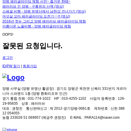
양평 패러글라이딩 체험 사진~ 즐거운 한때~
패러러브 인 양평 - 구름위의 산책 (영상)
스페셜 비행 - 양평 유명산에서 남한강 건너가기 (영상)
여섯살 꼬마 패러글라이딩 도전기~~!! (영상)
2018년 첫눈 그리고 양평 패러러브 패러글라이딩 체험
아름다운 노을비행 - 양평 패러글라이딩 체험
OOPS!
잘못된 요청입니다.
로그인
ID/PW 찾기
|
회원가입
양평 사무실 (양평 유명산 활공장)
: 경기도 양평군 옥천면 신복리 331번지 게르마
니아 스파랜드 1층 (양평 환화리조트 인근)
경기 통합 전화
: 031-774-1022
HP
: 010-4255-1102
사업자 등록번호
: 126-
19-95835
상호
: 패러러브
대표
: 권창진
통신판매신고
: 제 2012-경기양평-0061호
계좌번호
: 신한 388
12 054055
농협 233026 51 069957 (예금주 권창진)
E-MAIL
: PARA114@naver.com