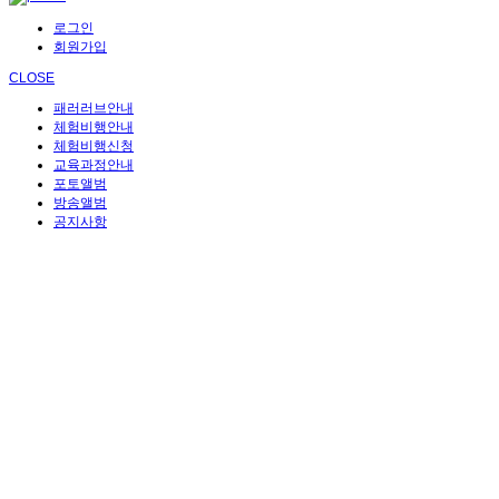
로그인
회원가입
CLOSE
패러러브안내
체험비행안내
체험비행신청
교육과정안내
포토앨범
방송앨범
공지사항