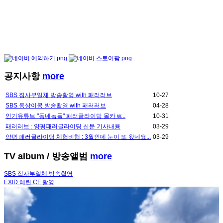
공지사항
more
SBS 집사부일체 방송촬영 with 패러러브
10-27
SBS 동상이몽 방송촬영 with 패러러브
04-28
인기유튜브 "동네놈들" 패러글라이딩 몰카 w...
10-31
패러러브 : 양평패러글라이딩 신문 기사내용
03-29
양평 패러글라이딩 체험비행 : 3월인데 눈이 또 왔네요...
03-29
TV album
/ 방송앨범
more
SBS 집사부일체 방송촬영
EXID 혜린 CF 촬영