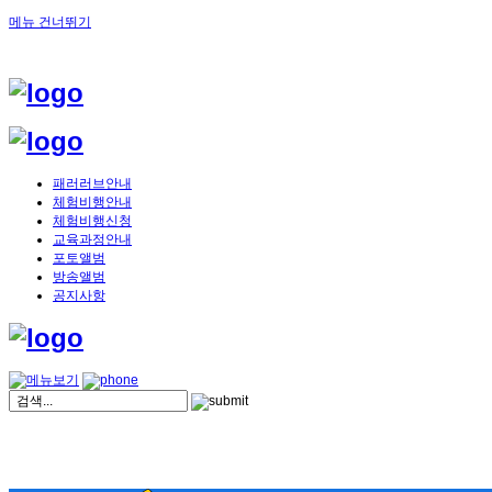
메뉴 건너뛰기
패러러브안내
체험비행안내
체험비행신청
교육과정안내
포토앨범
방송앨범
공지사항