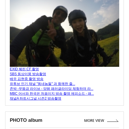
EXID 혜린 CF 촬영
SBS 동상이몽 방송촬영
배우 김현중 촬영 방송
유튜브 인기 채널 "동네놈들" 과 함께한 즐...
존박 -무뜸금 라이브 - 양평 패러글라이딩 체험하며 라...
MBC 어서와 한국은 처음이지 방송 촬영 에피소드 - 패...
채널A 하트시그널 시즌2 방송촬영
PHOTO album