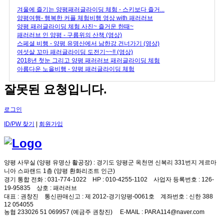
겨울에 즐기는 양평패러글라이딩 체험 - 스키보다 즐거...
양평여행- 행복한 커플 체험비행 영상 with 패러러브
양평 패러글라이딩 체험 사진~ 즐거운 한때~
패러러브 인 양평 - 구름위의 산책 (영상)
스페셜 비행 - 양평 유명산에서 남한강 건너가기 (영상)
여섯살 꼬마 패러글라이딩 도전기~~!! (영상)
2018년 첫눈 그리고 양평 패러러브 패러글라이딩 체험
아름다운 노을비행 - 양평 패러글라이딩 체험
잘못된 요청입니다.
로그인
ID/PW 찾기
|
회원가입
양평 사무실 (양평 유명산 활공장)
: 경기도 양평군 옥천면 신복리 331번지 게르마
니아 스파랜드 1층 (양평 환화리조트 인근)
경기 통합 전화
: 031-774-1022
HP
: 010-4255-1102
사업자 등록번호
: 126-
19-95835
상호
: 패러러브
대표
: 권창진
통신판매신고
: 제 2012-경기양평-0061호
계좌번호
: 신한 388
12 054055
농협 233026 51 069957 (예금주 권창진)
E-MAIL
: PARA114@naver.com