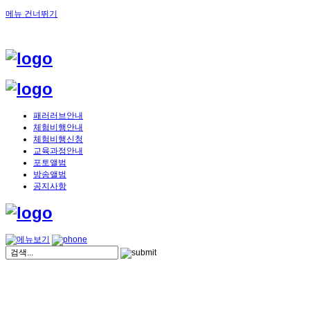
메뉴 건너뛰기
패러러브안내
체험비행안내
체험비행신청
교육과정안내
포토앨범
방송앨범
공지사항