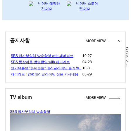
공지사항
O
O
SBS 집사부일체 방송촬영 with 패러러브
10-27
P
S
SBS 동상이몽 방송촬영 with 패러러브
04-28
!
인기유튜브 "동네놈들" 패러글라이딩 몰카 w...
10-31
패러러브 : 양평패러글라이딩 신문 기사내용
03-29
TV album
SBS 집사부일체 방송촬영