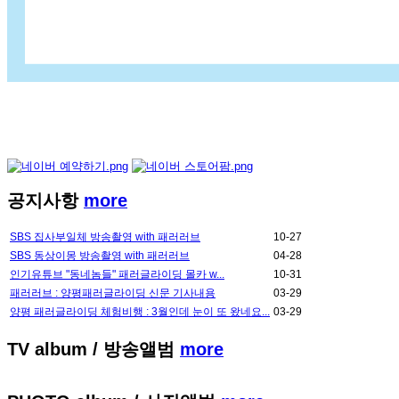
공지사항
more
SBS 집사부일체 방송촬영 with 패러러브
10-27
SBS 동상이몽 방송촬영 with 패러러브
04-28
인기유튜브 "동네놈들" 패러글라이딩 몰카 w...
10-31
패러러브 : 양평패러글라이딩 신문 기사내용
03-29
양평 패러글라이딩 체험비행 : 3월인데 눈이 또 왔네요...
03-29
TV album
/ 방송앨범
more