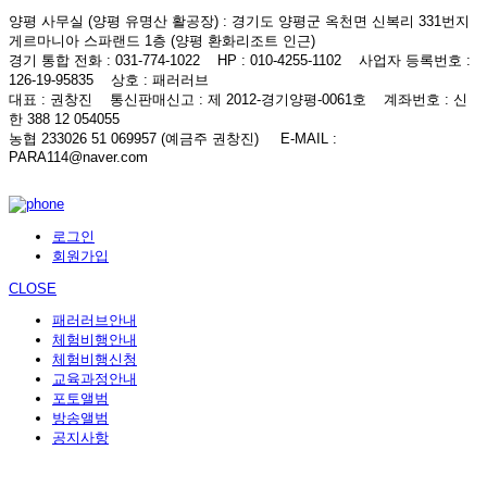
양평 사무실 (양평 유명산 활공장)
: 경기도 양평군 옥천면 신복리 331번지
게르마니아 스파랜드 1층 (양평 환화리조트 인근)
경기 통합 전화
: 031-774-1022
HP
: 010-4255-1102
사업자 등록번호
:
126-19-95835
상호
: 패러러브
대표
: 권창진
통신판매신고
: 제 2012-경기양평-0061호
계좌번호
: 신
한 388 12 054055
농협 233026 51 069957 (예금주 권창진)
E-MAIL
:
PARA114@naver.com
로그인
회원가입
CLOSE
패러러브안내
체험비행안내
체험비행신청
교육과정안내
포토앨범
방송앨범
공지사항