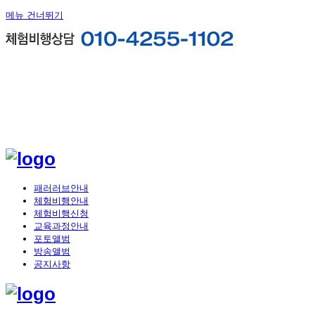
메뉴 건너뛰기
패러러브안내
체험비행안내
체험비행신청
교육과정안내
포토앨범
방송앨범
공지사항