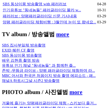
SBS 동상이몽 방송촬영 with 패러러브
04-28
인기유튜브 "동네놈들" 패러글라이딩 몰카 w...
10-31
패러러브 : 양평패러글라이딩 신문 기사내용
03-29
양평 패러글라이딩 체험비행 : 3월인데 눈이 또 왔네요...
03-29
TV album
/ 방송앨범
more
SBS 집사부일체 방송촬영
EXID 혜린 CF 촬영
SBS 동상이몽 방송촬영
배우 김현중 촬영 방송
유튜브 인기 채널 "동네놈들" 과 함께한 즐...
존박 -무뜸금 라이브 - 양평 패러글라이딩 체험하며 라...
MBC 어서와 한국은 처음이지 방송 촬영 에피소드 - 패...
채널A 하트시그널 시즌2 방송촬영
PHOTO album
/ 사진앨범
more
겨울에 즐기는 양평패러글라이딩 체험 - 스키보다 즐거...