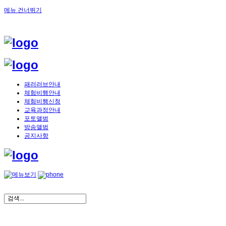
메뉴 건너뛰기
패러러브안내
체험비행안내
체험비행신청
교육과정안내
포토앨범
방송앨범
공지사항