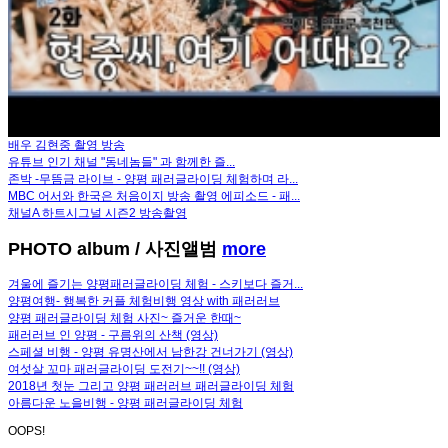
배우 김현중 촬영 방송
유튜브 인기 채널 "동네놈들" 과 함께한 즐...
존박 -무뜸금 라이브 - 양평 패러글라이딩 체험하며 라...
MBC 어서와 한국은 처음이지 방송 촬영 에피소드 - 패...
채널A 하트시그널 시즌2 방송촬영
PHOTO album
/ 사진앨범
more
겨울에 즐기는 양평패러글라이딩 체험 - 스키보다 즐거...
양평여행- 행복한 커플 체험비행 영상 with 패러러브
양평 패러글라이딩 체험 사진~ 즐거운 한때~
패러러브 인 양평 - 구름위의 산책 (영상)
스페셜 비행 - 양평 유명산에서 남한강 건너가기 (영상)
여섯살 꼬마 패러글라이딩 도전기~~!! (영상)
2018년 첫눈 그리고 양평 패러러브 패러글라이딩 체험
아름다운 노을비행 - 양평 패러글라이딩 체험
OOPS!