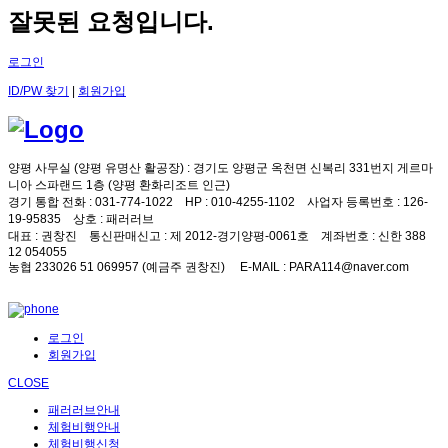
잘못된 요청입니다.
로그인
ID/PW 찾기
|
회원가입
양평 사무실 (양평 유명산 활공장)
: 경기도 양평군 옥천면 신복리 331번지 게르마
니아 스파랜드 1층 (양평 환화리조트 인근)
경기 통합 전화
: 031-774-1022
HP
: 010-4255-1102
사업자 등록번호
: 126-
19-95835
상호
: 패러러브
대표
: 권창진
통신판매신고
: 제 2012-경기양평-0061호
계좌번호
: 신한 388
12 054055
농협 233026 51 069957 (예금주 권창진)
E-MAIL
: PARA114@naver.com
로그인
회원가입
CLOSE
패러러브안내
체험비행안내
체험비행신청