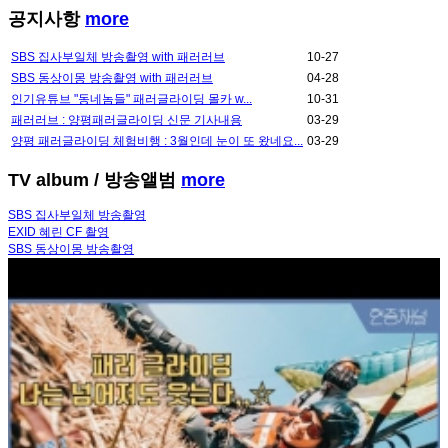
공지사항
more
SBS 집사부일체 방송촬영 with 패러러브
10-27
SBS 동상이몽 방송촬영 with 패러러브
04-28
인기유튜브 "동네놈들" 패러글라이딩 몰카 w...
10-31
패러러브 : 양평패러글라이딩 신문 기사내용
03-29
양평 패러글라이딩 체험비행 : 3월인데 눈이 또 왔네요...
03-29
TV album
/ 방송앨범
more
SBS 집사부일체 방송촬영
EXID 혜린 CF 촬영
SBS 동상이몽 방송촬영