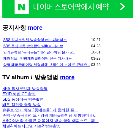
공지사항
more
SBS 집사부일체 방송촬영 with 패러러브
10-27
SBS 동상이몽 방송촬영 with 패러러브
04-28
인기유튜브 "동네놈들" 패러글라이딩 몰카 w...
10-31
패러러브 : 양평패러글라이딩 신문 기사내용
03-29
양평 패러글라이딩 체험비행 : 3월인데 눈이 또 왔네요...
03-29
TV album
/ 방송앨범
more
SBS 집사부일체 방송촬영
EXID 혜린 CF 촬영
SBS 동상이몽 방송촬영
배우 김현중 촬영 방송
유튜브 인기 채널 "동네놈들" 과 함께한 즐...
존박 -무뜸금 라이브 - 양평 패러글라이딩 체험하며 라...
MBC 어서와 한국은 처음이지 방송 촬영 에피소드 - 패...
채널A 하트시그널 시즌2 방송촬영