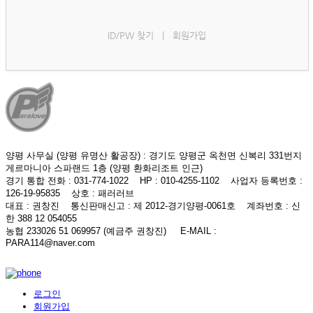
ID/PW 찾기
|
회원가입
양평 사무실 (양평 유명산 활공장)
: 경기도 양평군 옥천면 신복리 331번지
게르마니아 스파랜드 1층 (양평 환화리조트 인근)
경기 통합 전화
: 031-774-1022
HP
: 010-4255-1102
사업자 등록번호
:
126-19-95835
상호
: 패러러브
대표
: 권창진
통신판매신고
: 제 2012-경기양평-0061호
계좌번호
: 신
한 388 12 054055
농협 233026 51 069957 (예금주 권창진)
E-MAIL
:
PARA114@naver.com
로그인
회원가입