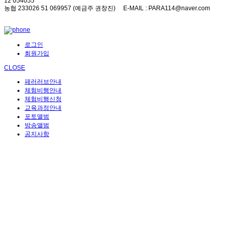
12 054055
농협 233026 51 069957 (예금주 권창진)
E-MAIL
: PARA114@naver.com
로그인
회원가입
CLOSE
패러러브안내
체험비행안내
체험비행신청
교육과정안내
포토앨범
방송앨범
공지사항