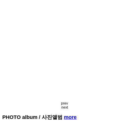
prev
next
PHOTO album
/ 사진앨범
more