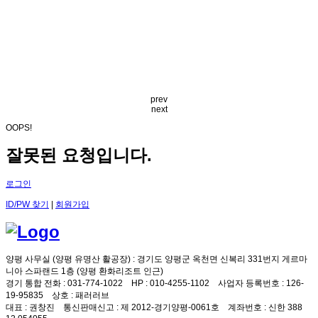
prev
next
OOPS!
잘못된 요청입니다.
로그인
ID/PW 찾기
|
회원가입
양평 사무실 (양평 유명산 활공장)
: 경기도 양평군 옥천면 신복리 331번지 게르마
니아 스파랜드 1층 (양평 환화리조트 인근)
경기 통합 전화
: 031-774-1022
HP
: 010-4255-1102
사업자 등록번호
: 126-
19-95835
상호
: 패러러브
대표
: 권창진
통신판매신고
: 제 2012-경기양평-0061호
계좌번호
: 신한 388