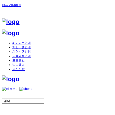
메뉴 건너뛰기
패러러브안내
체험비행안내
체험비행신청
교육과정안내
포토앨범
방송앨범
공지사항