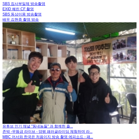
SBS 집사부일체 방송촬영
EXID 혜린 CF 촬영
SBS 동상이몽 방송촬영
배우 김현중 촬영 방송
유튜브 인기 채널 "동네놈들" 과 함께한 즐...
존박 -무뜸금 라이브 - 양평 패러글라이딩 체험하며 라...
MBC 어서와 한국은 처음이지 방송 촬영 에피소드 - 패...