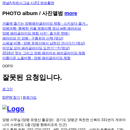
채널A 하트시그널 시즌2 방송촬영
PHOTO album
/ 사진앨범
more
겨울에 즐기는 양평패러글라이딩 체험 - 스키보다 즐거...
양평여행- 행복한 커플 체험비행 영상 with 패러러브
양평 패러글라이딩 체험 사진~ 즐거운 한때~
패러러브 인 양평 - 구름위의 산책 (영상)
스페셜 비행 - 양평 유명산에서 남한강 건너가기 (영상)
여섯살 꼬마 패러글라이딩 도전기~~!! (영상)
2018년 첫눈 그리고 양평 패러러브 패러글라이딩 체험
아름다운 노을비행 - 양평 패러글라이딩 체험
OOPS!
잘못된 요청입니다.
로그인
ID/PW 찾기
|
회원가입
양평 사무실 (양평 유명산 활공장)
: 경기도 양평군 옥천면 신복리 331번지 게르마
니아 스파랜드 1층 (양평 환화리조트 인근)
경기 통합 전화
: 031-774-1022
HP
: 010-4255-1102
사업자 등록번호
: 126-