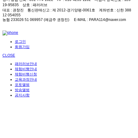
19-95835
상호
: 패러러브
대표
: 권창진
통신판매신고
: 제 2012-경기양평-0061호
계좌번호
: 신한 388
12 054055
농협 233026 51 069957 (예금주 권창진)
E-MAIL
: PARA114@naver.com
로그인
회원가입
CLOSE
패러러브안내
체험비행안내
체험비행신청
교육과정안내
포토앨범
방송앨범
공지사항