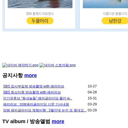
공지사항
more
SBS 집사부일체 방송촬영 with 패러러브
10-27
SBS 동상이몽 방송촬영 with 패러러브
04-28
인기유튜브 "동네놈들" 패러글라이딩 몰카 w...
10-31
패러러브 : 양평패러글라이딩 신문 기사내용
03-29
양평 패러글라이딩 체험비행 : 3월인데 눈이 또 왔네요...
03-29
TV album
/ 방송앨범
more