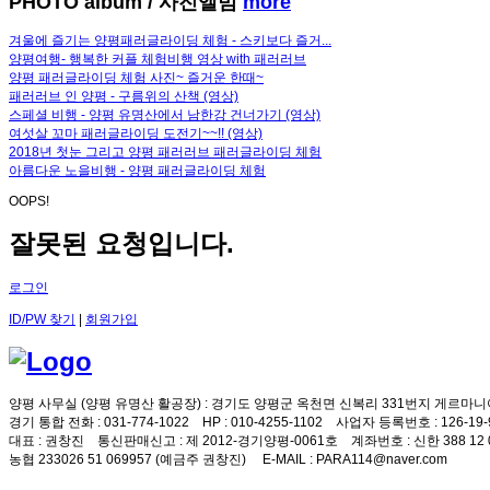
PHOTO album
/ 사진앨범
more
겨울에 즐기는 양평패러글라이딩 체험 - 스키보다 즐거...
양평여행- 행복한 커플 체험비행 영상 with 패러러브
양평 패러글라이딩 체험 사진~ 즐거운 한때~
패러러브 인 양평 - 구름위의 산책 (영상)
스페셜 비행 - 양평 유명산에서 남한강 건너가기 (영상)
여섯살 꼬마 패러글라이딩 도전기~~!! (영상)
2018년 첫눈 그리고 양평 패러러브 패러글라이딩 체험
아름다운 노을비행 - 양평 패러글라이딩 체험
OOPS!
잘못된 요청입니다.
로그인
ID/PW 찾기
|
회원가입
양평 사무실 (양평 유명산 활공장)
: 경기도 양평군 옥천면 신복리 331번지 게르마니
경기 통합 전화
: 031-774-1022
HP
: 010-4255-1102
사업자 등록번호
: 126-1
대표
: 권창진
통신판매신고
: 제 2012-경기양평-0061호
계좌번호
: 신한 388 12
농협 233026 51 069957 (예금주 권창진)
E-MAIL
: PARA114@naver.com