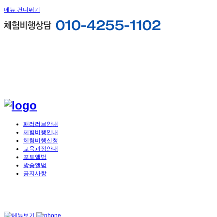
메뉴 건너뛰기
패러러브안내
체험비행안내
체험비행신청
교육과정안내
포토앨범
방송앨범
공지사항