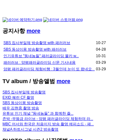
공지사항
more
SBS 집사부일체 방송촬영 with 패러러브
10-27
SBS 동상이몽 방송촬영 with 패러러브
04-28
인기유튜브 "동네놈들" 패러글라이딩 몰카 w...
10-31
패러러브 : 양평패러글라이딩 신문 기사내용
03-29
양평 패러글라이딩 체험비행 : 3월인데 눈이 또 왔네요...
03-29
TV album
/ 방송앨범
more
SBS 집사부일체 방송촬영
EXID 혜린 CF 촬영
SBS 동상이몽 방송촬영
배우 김현중 촬영 방송
유튜브 인기 채널 "동네놈들" 과 함께한 즐...
존박 -무뜸금 라이브 - 양평 패러글라이딩 체험하며 라...
MBC 어서와 한국은 처음이지 방송 촬영 에피소드 - 패...
채널A 하트시그널 시즌2 방송촬영