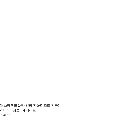
아 스파랜드 1층 (양평 환화리조트 인근)
9-95835
상호
: 패러러브
 054055