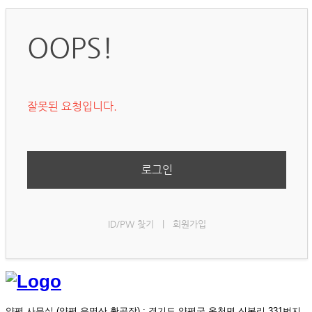
OOPS!
잘못된 요청입니다.
로그인
ID/PW 찾기
|
회원가입
양평 사무실 (양평 유명산 활공장)
: 경기도 양평군 옥천면 신복리 331번지