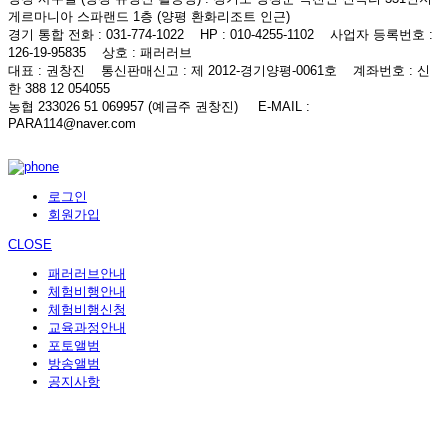
게르마니아 스파랜드 1층 (양평 환화리조트 인근)
경기 통합 전화
: 031-774-1022
HP
: 010-4255-1102
사업자 등록번호
:
126-19-95835
상호
: 패러러브
대표
: 권창진
통신판매신고
: 제 2012-경기양평-0061호
계좌번호
: 신
한 388 12 054055
농협 233026 51 069957 (예금주 권창진)
E-MAIL
:
PARA114@naver.com
로그인
회원가입
CLOSE
패러러브안내
체험비행안내
체험비행신청
교육과정안내
포토앨범
방송앨범
공지사항