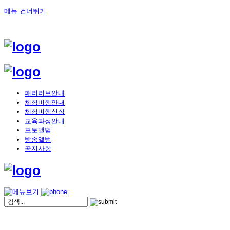
메뉴 건너뛰기
패러러브안내
체험비행안내
체험비행신청
교육과정안내
포토앨범
방송앨범
공지사항