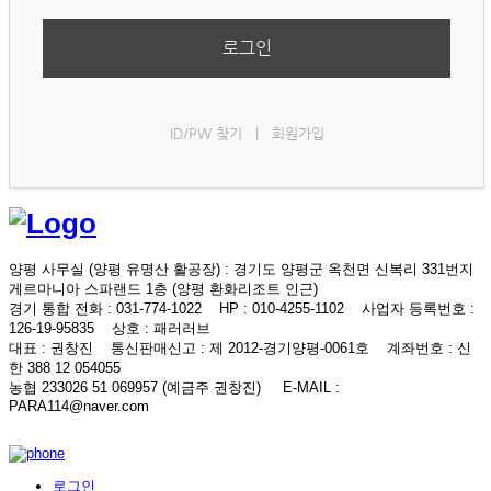
로그인
ID/PW 찾기
|
회원가입
양평 사무실 (양평 유명산 활공장)
: 경기도 양평군 옥천면 신복리 331번지
게르마니아 스파랜드 1층 (양평 환화리조트 인근)
경기 통합 전화
: 031-774-1022
HP
: 010-4255-1102
사업자 등록번호
:
126-19-95835
상호
: 패러러브
대표
: 권창진
통신판매신고
: 제 2012-경기양평-0061호
계좌번호
: 신
한 388 12 054055
농협 233026 51 069957 (예금주 권창진)
E-MAIL
:
PARA114@naver.com
로그인