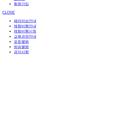
회원가입
CLOSE
패러러브안내
체험비행안내
체험비행신청
교육과정안내
포토앨범
방송앨범
공지사항