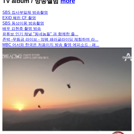
TV album
/ 방송앨범
more
SBS 집사부일체 방송촬영
EXID 혜린 CF 촬영
SBS 동상이몽 방송촬영
배우 김현중 촬영 방송
유튜브 인기 채널 "동네놈들" 과 함께한 즐...
존박 -무뜸금 라이브 - 양평 패러글라이딩 체험하며 라...
MBC 어서와 한국은 처음이지 방송 촬영 에피소드 - 패...