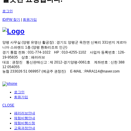
로그인
ID/PW 찾기
|
회원가입
양평 사무실 (양평 유명산 활공장)
: 경기도 양평군 옥천면 신복리 331번지 게르마
니아 스파랜드 1층 (양평 환화리조트 인근)
경기 통합 전화
: 031-774-1022
HP
: 010-4255-1102
사업자 등록번호
: 126-
19-95835
상호
: 패러러브
대표
: 권창진
통신판매신고
: 제 2012-경기양평-0061호
계좌번호
: 신한 388
12 054055
농협 233026 51 069957 (예금주 권창진)
E-MAIL
: PARA114@naver.com
로그인
회원가입
CLOSE
패러러브안내
체험비행안내
체험비행신청
교육과정안내