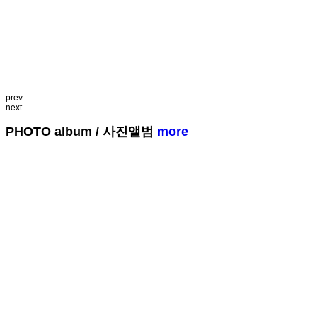
prev
next
PHOTO album
/ 사진앨범
more