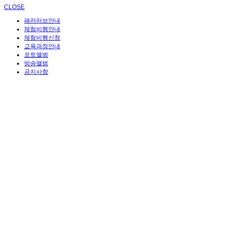
CLOSE
패러러브안내
체험비행안내
체험비행신청
교육과정안내
포토앨범
방송앨범
공지사항