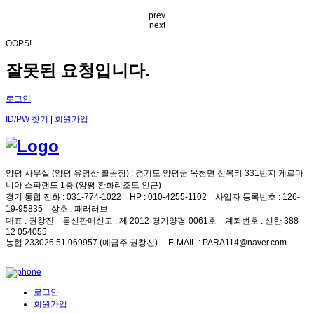
prev
next
OOPS!
잘못된 요청입니다.
로그인
ID/PW 찾기
|
회원가입
양평 사무실 (양평 유명산 활공장)
: 경기도 양평군 옥천면 신복리 331번지 게르마
니아 스파랜드 1층 (양평 환화리조트 인근)
경기 통합 전화
: 031-774-1022
HP
: 010-4255-1102
사업자 등록번호
: 126-
19-95835
상호
: 패러러브
대표
: 권창진
통신판매신고
: 제 2012-경기양평-0061호
계좌번호
: 신한 388
12 054055
농협 233026 51 069957 (예금주 권창진)
E-MAIL
: PARA114@naver.com
로그인
회원가입