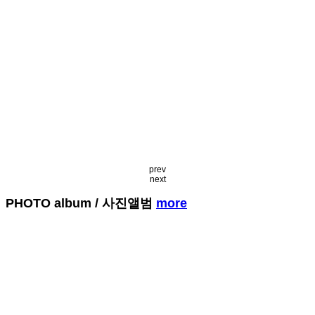
prev
next
PHOTO album
/ 사진앨범
more