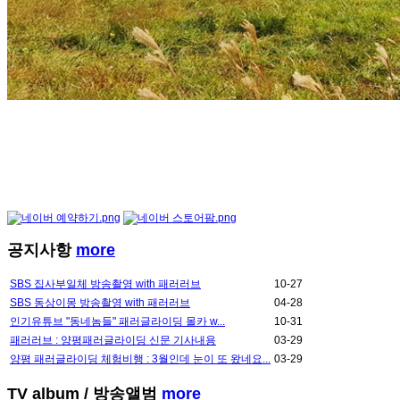
공지사항
more
SBS 집사부일체 방송촬영 with 패러러브
10-27
SBS 동상이몽 방송촬영 with 패러러브
04-28
인기유튜브 "동네놈들" 패러글라이딩 몰카 w...
10-31
패러러브 : 양평패러글라이딩 신문 기사내용
03-29
양평 패러글라이딩 체험비행 : 3월인데 눈이 또 왔네요...
03-29
TV album
/ 방송앨범
more