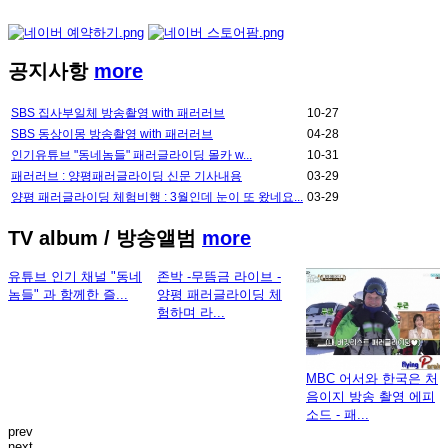
공지사항
more
SBS 집사부일체 방송촬영 with 패러러브
10-27
SBS 동상이몽 방송촬영 with 패러러브
04-28
인기유튜브 "동네놈들" 패러글라이딩 몰카 w...
10-31
패러러브 : 양평패러글라이딩 신문 기사내용
03-29
양평 패러글라이딩 체험비행 : 3월인데 눈이 또 왔네요...
03-29
TV album
/ 방송앨범
more
유튜브 인기 채널 "동네
존박 -무뜸금 라이브 -
놈들" 과 함께한 즐...
양평 패러글라이딩 체
험하며 라...
MBC 어서와 한국은 처
음이지 방송 촬영 에피
소드 - 패...
prev
next