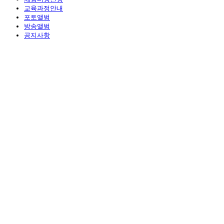
교육과정안내
포토앨범
방송앨범
공지사항