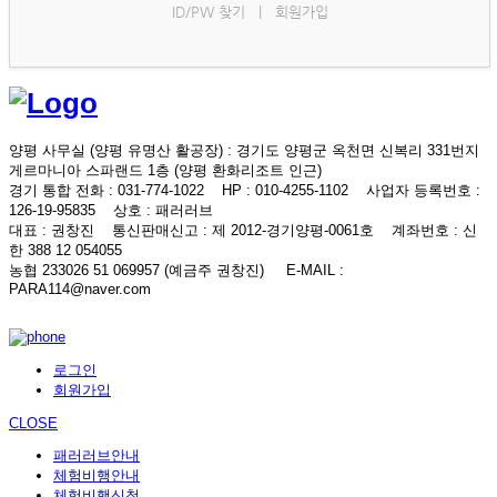
ID/PW 찾기
|
회원가입
양평 사무실 (양평 유명산 활공장)
: 경기도 양평군 옥천면 신복리 331번지
게르마니아 스파랜드 1층 (양평 환화리조트 인근)
경기 통합 전화
: 031-774-1022
HP
: 010-4255-1102
사업자 등록번호
:
126-19-95835
상호
: 패러러브
대표
: 권창진
통신판매신고
: 제 2012-경기양평-0061호
계좌번호
: 신
한 388 12 054055
농협 233026 51 069957 (예금주 권창진)
E-MAIL
:
PARA114@naver.com
로그인
회원가입
CLOSE
패러러브안내
체험비행안내
체험비행신청