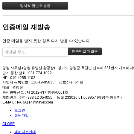
인증메일 재발송
인증 메일을 받지 못한 경우 다시 받을 수 있습니다.
양평 사무실 (양평 유명산 활공장)
: 경기도 양평군 옥천면 신복리 331번지 게르마니
경기 통합 전화
: 031-774-1022
HP
: 010-4255-1102
사업자 등록번호
: 126-19-95835
상호
: 패러러브
대표
: 권창진
통신판매신고
: 제 2012-경기양평-0061호
계좌번호
: 신한 388 12 054055 농협 233026 51 069957 (예금주 권창진)
E-MAIL
: PARA114@naver.com
로그인
회원가입
CLOSE
패러러브안내