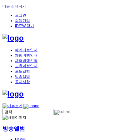
메뉴 건너뛰기
로그인
회원가입
ID/PW 찾기
패러러브안내
체험비행안내
체험비행신청
교육과정안내
포토앨범
방송앨범
공지사항
방송앨범
HOME