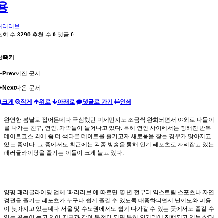
용
패러러브
조회 수
8290
추천 수
0
댓글
0
단축키
Prev
이전 문서
Next
다음 문서
크게
작게
위로
아래로
댓글로 가기
인쇄
완연한 봄날로 접어든데다 극심했던 미세먼지도 조금씩 완화되면서 야외로 나들이
를 나가는 친구, 연인, 가족들이 늘어나고 있다. 특히 연인 사이에서는 정해진 반복
데이트코스 외에 좀 더 색다른 데이트를 즐기고자 새로움을 찾는 경우가 많아지고
있는 중이다. 그 중에서도 최근에는 각종 방송을 통해 인기 레포츠로 자리잡고 있는
패러글라이딩을 즐기는 이들이 크게 늘고 있다.
양평 패러글라이딩 업체 ‘패러러브’에 따르면 몇 년 전부터 익스트림 스포츠나 자연
경관을 즐기는 레포츠가 누구나 쉽게 즐길 수 있도록 대중화되면서 난이도와 비용
이 낮아지고 있는데다 서울 및 수도권에서도 쉽게 다가갈 수 있는 곳에서도 즐길 수
있는 곳들이 늘고 있어 지금과 같이 봄철이 되면 특히 인기리에 진행되고 있는 상태