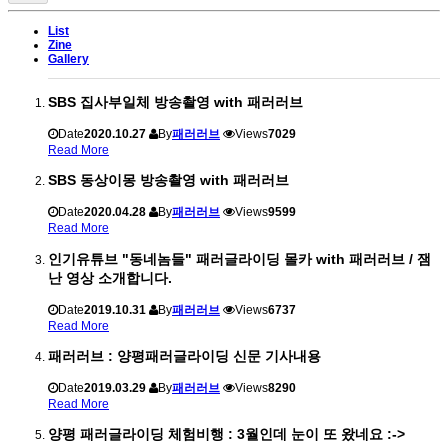
List
Zine
Gallery
SBS 집사부일체 방송촬영 with 패러러브
Date
2020.10.27
By
패러러브
Views
7029
Read More
SBS 동상이몽 방송촬영 with 패러러브
Date
2020.04.28
By
패러러브
Views
9599
Read More
인기유튜브 "동네놈들" 패러글라이딩 몰카 with 패러러브 / 잼
난 영상 소개합니다.
Date
2019.10.31
By
패러러브
Views
6737
Read More
패러러브 : 양평패러글라이딩 신문 기사내용
Date
2019.03.29
By
패러러브
Views
8290
Read More
양평 패러글라이딩 체험비행 : 3월인데 눈이 또 왔네요 :->