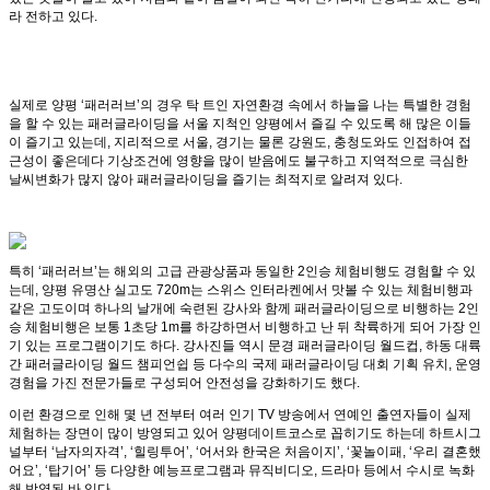
라 전하고 있다.
실제로 양평 ‘패러러브’의 경우 탁 트인 자연환경 속에서 하늘을 나는 특별한 경험
을 할 수 있는 패러글라이딩을 서울 지척인 양평에서 즐길 수 있도록 해 많은 이들
이 즐기고 있는데, 지리적으로 서울, 경기는 물론 강원도, 충청도와도 인접하여 접
근성이 좋은데다 기상조건에 영향을 많이 받음에도 불구하고 지역적으로 극심한
날씨변화가 많지 않아 패러글라이딩을 즐기는 최적지로 알려져 있다.
특히 ‘패러러브’는 해외의 고급 관광상품과 동일한 2인승 체험비행도 경험할 수 있
는데, 양평 유명산 실고도 720m는 스위스 인터라켄에서 맛볼 수 있는 체험비행과
같은 고도이며 하나의 날개에 숙련된 강사와 함께 패러글라이딩으로 비행하는 2인
승 체험비행은 보통 1초당 1m를 하강하면서 비행하고 난 뒤 착륙하게 되어 가장 인
기 있는 프로그램이기도 하다. 강사진들 역시 문경 패러글라이딩 월드컵, 하동 대륙
간 패러글라이딩 월드 챔피언쉽 등 다수의 국제 패러글라이딩 대회 기획 유치, 운영
경험을 가진 전문가들로 구성되어 안전성을 강화하기도 했다.
이런 환경으로 인해 몇 년 전부터 여러 인기 TV 방송에서 연예인 출연자들이 실제
체험하는 장면이 많이 방영되고 있어 양평데이트코스로 꼽히기도 하는데 하트시그
널부터 ‘남자의자격’, ‘힐링투어’, ‘어서와 한국은 처음이지’, ‘꽃놀이패, ‘우리 결혼했
어요’, ‘탑기어’ 등 다양한 예능프로그램과 뮤직비디오, 드라마 등에서 수시로 녹화
해 방영된 바 있다.