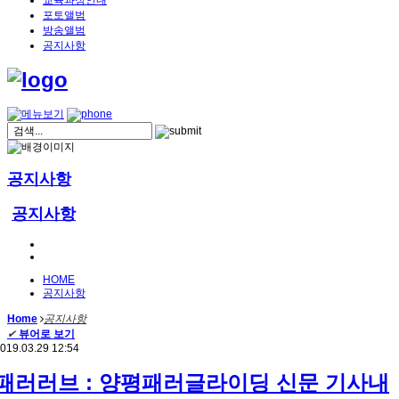
교육과정안내
포토앨범
방송앨범
공지사항
공지사항
공지사항
HOME
공지사항
Home
공지사항
✔
뷰어로 보기
019.03.29 12:54
패러러브 : 양평패러글라이딩 신문 기사내