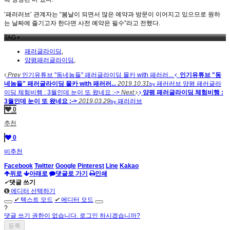
‘패러러브’ 관계자는 “봄날이 되면서 많은 예약과 방문이 이어지고 있으므로 원하
는 날짜에 즐기고자 한다면 사전 예약은 필수”라고 전했다.
TAG •
패러글라이딩
,
양평패러글라이딩
,
Prev
인기유튜브 "동네놈들" 패러글라이딩 몰카 with 패러러...
인기유튜브 "동
네놈들" 패러글라이딩 몰카 with 패러러...
2019.10.31
패러러브
양평 패러글라
by
이딩 체험비행 : 3월인데 눈이 또 왔네요 :->
Next
양평 패러글라이딩 체험비행 :
3월인데 눈이 또 왔네요 :->
2019.03.29
패러러브
by
0
추천
0
비추천
Facebook
Twitter
Google
Pinterest
Line
Kakao
위로
아래로
댓글로 가기
인쇄
✔
댓글 쓰기
에디터 선택하기
✔
텍스트 모드
✔
에디터 모드
?
댓글 쓰기 권한이 없습니다. 로그인 하시겠습니까?