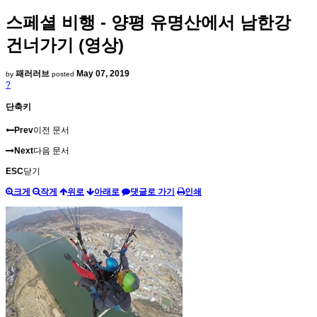
스페셜 비행 - 양평 유명산에서 남한강
건너가기 (영상)
패러러브
May 07, 2019
by
posted
?
단축키
Prev
이전 문서
Next
다음 문서
ESC
닫기
크게
작게
위로
아래로
댓글로 가기
인쇄