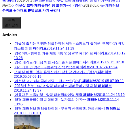
책 (영상)
2019.07.24
패러러브
여섯살 꼬마 패러글라이딩 도전기~~!! (영상)
by
Next
여섯살 꼬마 패러글라이딩 도전기~~!! (영상)
2019.05.07
패러러브
by
위로
아래로
댓글로 가기
인쇄
목록
열기
닫기
Articles
겨울에 즐기는 양평패러글라이딩 체험 - 스키보다 즐거운, 행복한(?) 버킷
리스트 체험
패러러브
2019.11.24 11:19
양평여행- 행복한 커플 체험비행 영상 with 패러러브
패러러브
2019.10.12
13:26
양평 패러글라이딩 체험 사진~ 즐거운 한때~
패러러브
2019.09.15 10:18
패러러브 인 양평 - 구름위의 산책 (영상)
패러러브
2019.07.24 16:24
스페셜 비행 - 양평 유명산에서 남한강 건너가기 (영상)
패러러브
2019.05.07 09:19
여섯살 꼬마 패러글라이딩 도전기~~!! (영상)
패러러브
2019.05.07 09:11
2018년 첫눈 그리고 양평 패러러브 패러글라이딩 체험
패러러브
2018.11.24 13:37
아름다운 노을비행 - 양평 패러글라이딩 체험
패러러브
2018.11.24 13:19
양평 패러글라이딩 체험비행 - 늦가을의 여유~~
패러러브
2018.11.14
13:45
양평 패러러브 패러글라이딩 - 구름위 산책비행, 단풍비행~!!
패러러브
2018.11.03 10:01