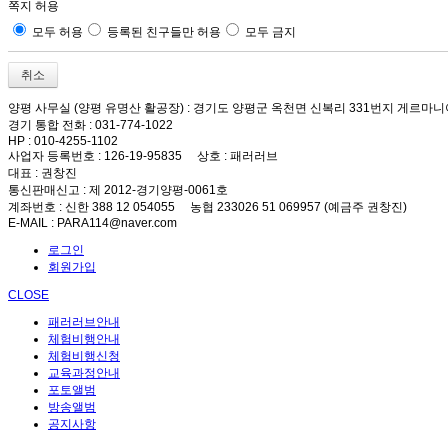
쪽지 허용
모두 허용
등록된 친구들만 허용
모두 금지
취소
양평 사무실 (양평 유명산 활공장)
: 경기도 양평군 옥천면 신복리 331번지 게르마니
경기 통합 전화
: 031-774-1022
HP
: 010-4255-1102
사업자 등록번호
: 126-19-95835
상호
: 패러러브
대표
: 권창진
통신판매신고
: 제 2012-경기양평-0061호
계좌번호
: 신한 388 12 054055 농협 233026 51 069957 (예금주 권창진)
E-MAIL
: PARA114@naver.com
로그인
회원가입
CLOSE
패러러브안내
체험비행안내
체험비행신청
교육과정안내
포토앨범
방송앨범
공지사항