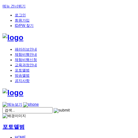
메뉴 건너뛰기
로그인
회원가입
ID/PW 찾기
패러러브안내
체험비행안내
체험비행신청
교육과정안내
포토앨범
방송앨범
공지사항
포토앨범
HOME