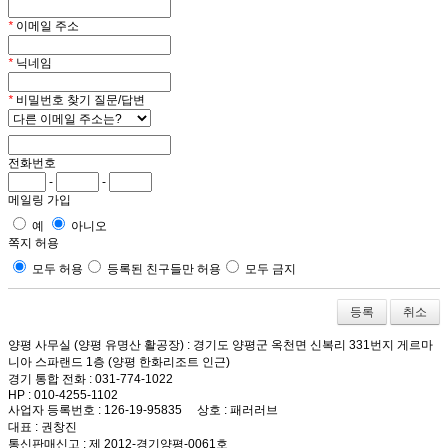
*
이메일 주소
*
닉네임
*
비밀번호 찾기 질문/답변
전화번호
-
-
메일링 가입
예
아니오
쪽지 허용
모두 허용
등록된 친구들만 허용
모두 금지
취소
양평 사무실 (양평 유명산 활공장)
: 경기도 양평군 옥천면 신복리 331번지 게르마
니아 스파랜드 1층 (양평 한화리조트 인근)
경기 통합 전화
: 031-774-1022
HP
: 010-4255-1102
사업자 등록번호
: 126-19-95835
상호
: 패러러브
대표
: 권창진
통신판매신고
: 제 2012-경기양평-0061호