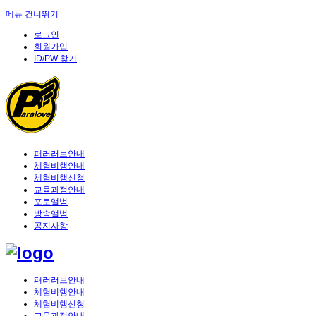
메뉴 건너뛰기
로그인
회원가입
ID/PW 찾기
패러러브안내
체험비행안내
체험비행신청
교육과정안내
포토앨범
방송앨범
공지사항
패러러브안내
체험비행안내
체험비행신청