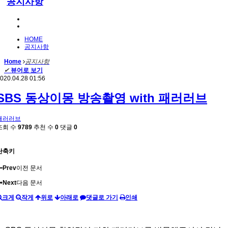
공지사항
HOME
공지사항
Home
공지사항
✔
뷰어로 보기
020.04.28 01:56
SBS 동상이몽 방송촬영 with 패러러브
패러러브
조회 수
9789
추천 수
0
댓글
0
단축키
Prev
이전 문서
Next
다음 문서
크게
작게
위로
아래로
댓글로 가기
인쇄