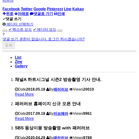
비추천
Facebook
Twitter
Google
Pinterest
Line
Kakao
위로
아래로
댓글로 가기
인쇄
✔
댓글 쓰기
에디터 선택하기
✔
텍스트 모드
✔
에디터 모드
?
댓글 쓰기 권한이 없습니다. 로그인 하시겠습니까?
List
Zine
Gallery
채널A 하트시그널 시즌2 방송촬영 기사 안내.
Date
2018.05.18
By
패러러브
Views
20010
Read More
패러러브 홈페이지 신규 오픈 안내
Date
2017.09.18
By
러브패러
Views
9961
Read More
SBS 동상이몽 방송촬영 with 패러러브
Date
2020.04.28
By
패러러브
Views
9789