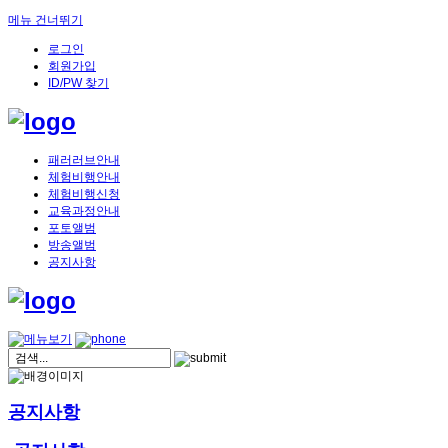
메뉴 건너뛰기
로그인
회원가입
ID/PW 찾기
패러러브안내
체험비행안내
체험비행신청
교육과정안내
포토앨범
방송앨범
공지사항
공지사항