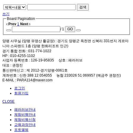
검색
쓰기
Board Pagination
Prev
1
Next
/ 1
GO
양평 사무실 (양평 유명산 활공장)
: 경기도 양평군 옥천면 신복리 331번지 게르마
니아 스파랜드 1층 (양평 한화리조트 인근)
경기 통합 전화
: 031-774-1022
HP
: 010-4255-1102
사업자 등록번호
: 126-19-95835
상호
: 패러러브
대표
: 권창진
통신판매신고
: 제 2012-경기양평-0061호
계좌번호
: 신한 388 12 054055 농협 233026 51 069957 (예금주 권창진)
E-MAIL
: PARA114@naver.com
로그인
회원가입
CLOSE
패러러브안내
체험비행안내
체험비행신청
교육과정안내
포토앨범