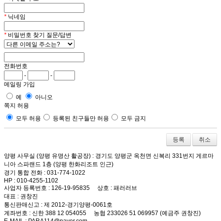
*
닉네임
*
비밀번호 찾기 질문/답변
전화번호
-
-
메일링 가입
예
아니오
쪽지 허용
모두 허용
등록된 친구들만 허용
모두 금지
취소
양평 사무실 (양평 유명산 활공장)
: 경기도 양평군 옥천면 신복리 331번지 게르마
니아 스파랜드 1층 (양평 한화리조트 인근)
경기 통합 전화
: 031-774-1022
HP
: 010-4255-1102
사업자 등록번호
: 126-19-95835
상호
: 패러러브
대표
: 권창진
통신판매신고
: 제 2012-경기양평-0061호
계좌번호
: 신한 388 12 054055 농협 233026 51 069957 (예금주 권창진)
E-MAIL
: PARA114@naver.com