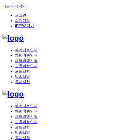
메뉴 건너뛰기
로그인
회원가입
ID/PW 찾기
패러러브안내
체험비행안내
체험비행신청
교육과정안내
포토앨범
방송앨범
공지사항
패러러브안내
체험비행안내
체험비행신청
교육과정안내
포토앨범
방송앨범
공지사항