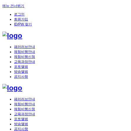
메뉴 건너뛰기
로그인
회원가입
ID/PW 찾기
패러러브안내
체험비행안내
체험비행신청
교육과정안내
포토앨범
방송앨범
공지사항
패러러브안내
체험비행안내
체험비행신청
교육과정안내
포토앨범
방송앨범
공지사항