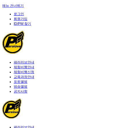
메뉴 건너뛰기
로그인
회원가입
ID/PW 찾기
패러러브안내
체험비행안내
체험비행신청
교육과정안내
포토앨범
방송앨범
공지사항
패러러브안내