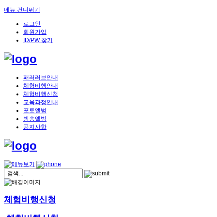
메뉴 건너뛰기
로그인
회원가입
ID/PW 찾기
패러러브안내
체험비행안내
체험비행신청
교육과정안내
포토앨범
방송앨범
공지사항
체험비행신청