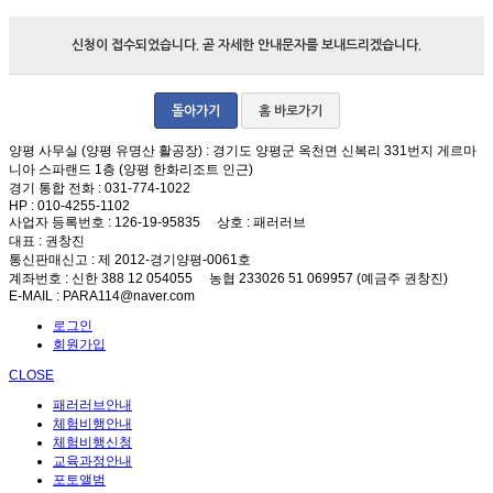
신청이 접수되었습니다. 곧 자세한 안내문자를 보내드리겠습니다.
돌아가기
홈 바로가기
양평 사무실 (양평 유명산 활공장)
: 경기도 양평군 옥천면 신복리 331번지 게르마
니아 스파랜드 1층 (양평 한화리조트 인근)
경기 통합 전화
: 031-774-1022
HP
: 010-4255-1102
사업자 등록번호
: 126-19-95835
상호
: 패러러브
대표
: 권창진
통신판매신고
: 제 2012-경기양평-0061호
계좌번호
: 신한 388 12 054055 농협 233026 51 069957 (예금주 권창진)
E-MAIL
: PARA114@naver.com
로그인
회원가입
CLOSE
패러러브안내
체험비행안내
체험비행신청
교육과정안내
포토앨범