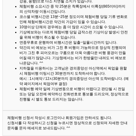
강풍, 풍향)으로 다소 지연될 소지가 있습니다.
체험비행 소요시간 중 약 25분은 착륙장에서 이륙장(865미터)까지
의 산악차량 이동시간입니다.
코스별 비행시간은 13분~25분 정도이며 체험비행 당일 기류 변화로
인해 체험비행시간은 약간의 가감이 있을 수 있습니다.
10명이상 단체의 경우에는 좀 더 많은 시간이 소요될 수 있습니다.
기상예보와는 다르게 체험비행 당일 급작스런 기상이상 발생시 안전
을 위해 비행이 취소될 수 있습니다.
연중무휴로 운행하며 비행시간은 일출~일몰시간까지 입니다.
약간의 비 예보는 비가 그친 후 비행이 가능하므로 정상적 진행되며
비가 그친 후 피어오르는 구름으로 더욱 아름다운 비행 풍경이 만들
어질 때가 많답니다.
기상청에서는 비가 한방울만 내려도 비 예보로
나온답니다. ^^
지하철을 이용하시는 고객님은 경의중앙선 아신역에서 픽업을 원할
시 체험비행 미팅시간 30분전까지 도착하셔야 합니다.
예시 : 1시예약 / 12시30분까지 경의중앙선 아신역 도착바랍니다. (예
약 페이지에서 픽업여부 결정)
체험비행 예약 일에 기상변동으로 비행이 어렵다고 판단될 시 전일
또는 당일 오전에 예약하신 전화번호로 통보를 드리오며, 정상적으로
진행될 시 별도 통보 드리지는 않습니다.
체험비행 신청서 작성시 로그인이나 회원가입은 안하셔도 됩니다.
신청서를 다 작성하시고 신청을 누르시면 정상적으로 신청되며 자세한 안내
문자를 문자 메세지로 보내드립니다. ^^