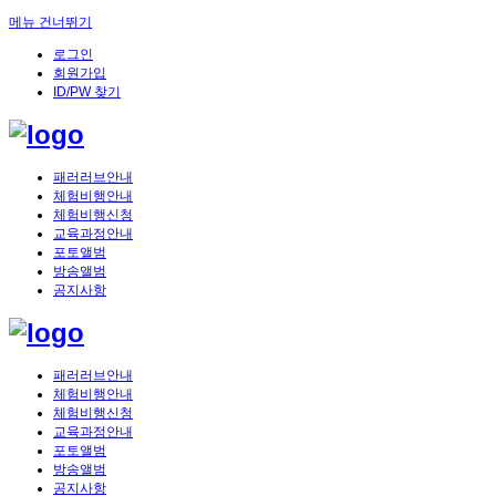
메뉴 건너뛰기
로그인
회원가입
ID/PW 찾기
패러러브안내
체험비행안내
체험비행신청
교육과정안내
포토앨범
방송앨범
공지사항
패러러브안내
체험비행안내
체험비행신청
교육과정안내
포토앨범
방송앨범
공지사항