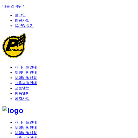
메뉴 건너뛰기
로그인
회원가입
ID/PW 찾기
패러러브안내
체험비행안내
체험비행신청
교육과정안내
포토앨범
방송앨범
공지사항
패러러브안내
체험비행안내
체험비행신청