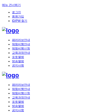
메뉴 건너뛰기
로그인
회원가입
ID/PW 찾기
패러러브안내
체험비행안내
체험비행신청
교육과정안내
포토앨범
방송앨범
공지사항
패러러브안내
체험비행안내
체험비행신청
교육과정안내
포토앨범
방송앨범
공지사항