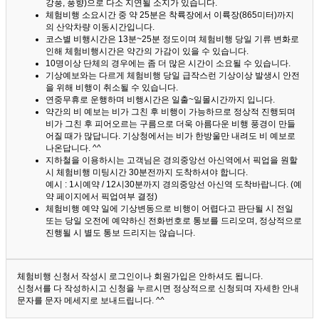
강풍, 풍향)으로 다소 지연될 소지가 있습니다.
체험비행 소요시간 중 약 25분은 착륙장에서 이륙장(865미터)까지
의 산악차량 이동시간입니다.
코스별 비행시간은 13분~25분 정도이며 체험비행 당일 기류 변화로
인해 체험비행시간은 약간의 가감이 있을 수 있습니다.
10명이상 단체의 경우에는 좀 더 많은 시간이 소요될 수 있습니다.
기상예보와는 다르게 체험비행 당일 급작스런 기상이상 발생시 안전
을 위해 비행이 취소될 수 있습니다.
연중무휴로 운행하며 비행시간은 일출~일몰시간까지 입니다.
약간의 비 예보는 비가 그친 후 비행이 가능하므로 정상적 진행되며
비가 그친 후 피어오르는 구름으로 더욱 아름다운 비행 풍경이 만들
어질 때가 많답니다.
기상청에서는 비가 한방울만 내려도 비 예보로
나온답니다. ^^
지하철을 이용하시는 고객님은 경의중앙선 아신역에서 픽업을 원할
시 체험비행 미팅시간 30분전까지 도착하셔야 합니다.
예시 : 1시예약 / 12시30분까지 경의중앙선 아신역 도착바랍니다. (예
약 페이지에서 픽업여부 결정)
체험비행 예약 일에 기상변동으로 비행이 어렵다고 판단될 시 전일
또는 당일 오전에 예약하신 전화번호로 통보를 드리오며, 정상적으로
진행될 시 별도 통보 드리지는 않습니다.
체험비행 신청서 작성시 로그인이나 회원가입은 안하셔도 됩니다.
신청서를 다 작성하시고 신청을 누르시면 정상적으로 신청되며 자세한 안내
문자를 문자 메세지로 보내드립니다. ^^