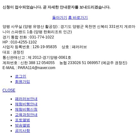
신청이 접수되었습니다. 곧 자세한 안내문자를 보내드리겠습니다.
돌아가기
홈 바로가기
양평 사무실 (양평 유명산 활공장)
: 경기도 양평군 옥천면 신복리 331번지 게르마
니아 스파랜드 1층 (양평 한화리조트 인근)
경기 통합 전화
: 031-774-1022
HP
: 010-4255-1102
사업자 등록번호
: 126-19-95835
상호
: 패러러브
대표
: 권창진
통신판매신고
: 제 2012-경기양평-0061호
계좌번호
: 신한 388 12 054055 농협 233026 51 069957 (예금주 권창진)
E-MAIL
: PARA114@naver.com
로그인
회원가입
CLOSE
패러러브안내
체험비행안내
체험비행신청
교육과정안내
포토앨범
방송앨범
공지사항