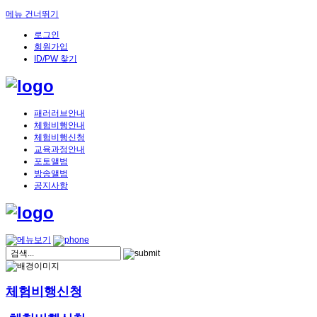
메뉴 건너뛰기
로그인
회원가입
ID/PW 찾기
패러러브안내
체험비행안내
체험비행신청
교육과정안내
포토앨범
방송앨범
공지사항
체험비행신청