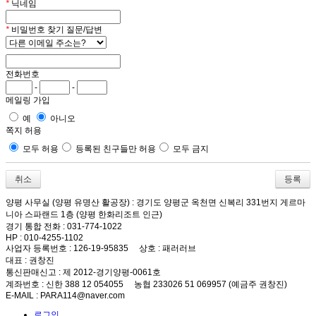
*
닉네임
*
비밀번호 찾기 질문/답변
전화번호
-
-
메일링 가입
예
아니오
쪽지 허용
모두 허용
등록된 친구들만 허용
모두 금지
취소
양평 사무실 (양평 유명산 활공장)
: 경기도 양평군 옥천면 신복리 331번지 게르마
니아 스파랜드 1층 (양평 한화리조트 인근)
경기 통합 전화
: 031-774-1022
HP
: 010-4255-1102
사업자 등록번호
: 126-19-95835
상호
: 패러러브
대표
: 권창진
통신판매신고
: 제 2012-경기양평-0061호
계좌번호
: 신한 388 12 054055 농협 233026 51 069957 (예금주 권창진)
E-MAIL
: PARA114@naver.com
로그인