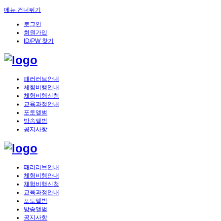
메뉴 건너뛰기
로그인
회원가입
ID/PW 찾기
패러러브안내
체험비행안내
체험비행신청
교육과정안내
포토앨범
방송앨범
공지사항
패러러브안내
체험비행안내
체험비행신청
교육과정안내
포토앨범
방송앨범
공지사항