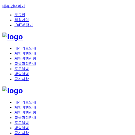
메뉴 건너뛰기
로그인
회원가입
ID/PW 찾기
패러러브안내
체험비행안내
체험비행신청
교육과정안내
포토앨범
방송앨범
공지사항
패러러브안내
체험비행안내
체험비행신청
교육과정안내
포토앨범
방송앨범
공지사항