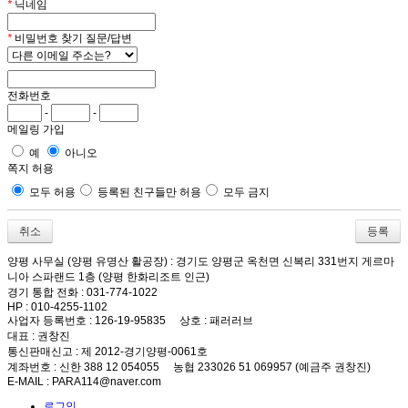
*
닉네임
*
비밀번호 찾기 질문/답변
전화번호
-
-
메일링 가입
예
아니오
쪽지 허용
모두 허용
등록된 친구들만 허용
모두 금지
취소
양평 사무실 (양평 유명산 활공장)
: 경기도 양평군 옥천면 신복리 331번지 게르마
니아 스파랜드 1층 (양평 한화리조트 인근)
경기 통합 전화
: 031-774-1022
HP
: 010-4255-1102
사업자 등록번호
: 126-19-95835
상호
: 패러러브
대표
: 권창진
통신판매신고
: 제 2012-경기양평-0061호
계좌번호
: 신한 388 12 054055 농협 233026 51 069957 (예금주 권창진)
E-MAIL
: PARA114@naver.com
로그인