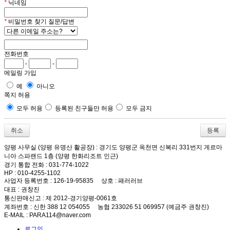
*
닉네임
*
비밀번호 찾기 질문/답변
전화번호
-
-
메일링 가입
예
아니오
쪽지 허용
모두 허용
등록된 친구들만 허용
모두 금지
취소
양평 사무실 (양평 유명산 활공장)
: 경기도 양평군 옥천면 신복리 331번지 게르마
니아 스파랜드 1층 (양평 한화리조트 인근)
경기 통합 전화
: 031-774-1022
HP
: 010-4255-1102
사업자 등록번호
: 126-19-95835
상호
: 패러러브
대표
: 권창진
통신판매신고
: 제 2012-경기양평-0061호
계좌번호
: 신한 388 12 054055 농협 233026 51 069957 (예금주 권창진)
E-MAIL
: PARA114@naver.com
로그인