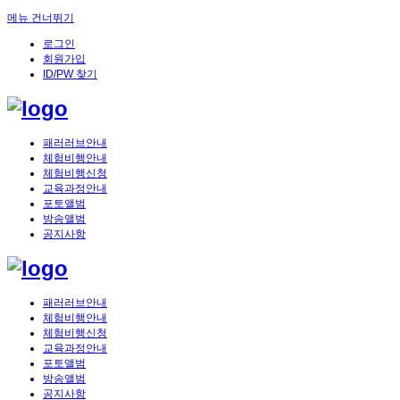
메뉴 건너뛰기
로그인
회원가입
ID/PW 찾기
패러러브안내
체험비행안내
체험비행신청
교육과정안내
포토앨범
방송앨범
공지사항
패러러브안내
체험비행안내
체험비행신청
교육과정안내
포토앨범
방송앨범
공지사항