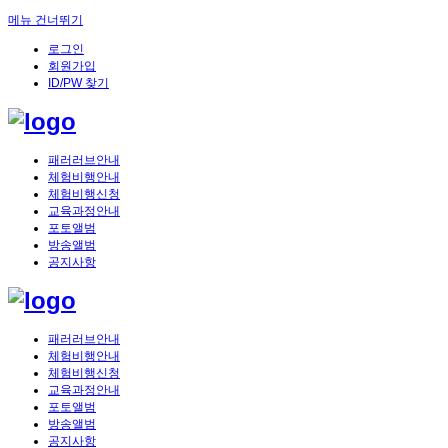
메뉴 건너뛰기
로그인
회원가입
ID/PW 찾기
패러러브안내
체험비행안내
체험비행신청
교육과정안내
포토앨범
방송앨범
공지사항
패러러브안내
체험비행안내
체험비행신청
교육과정안내
포토앨범
방송앨범
공지사항