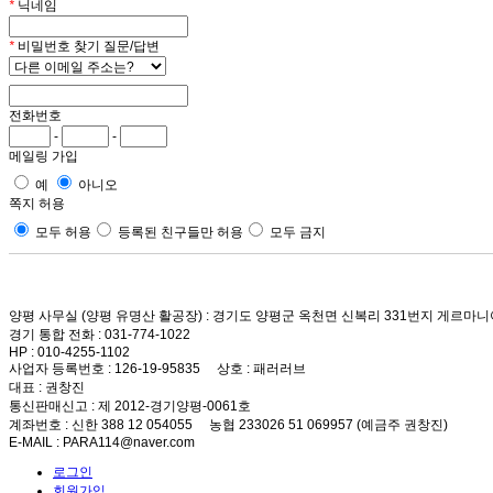
*
닉네임
*
비밀번호 찾기 질문/답변
전화번호
-
-
메일링 가입
예
아니오
쪽지 허용
모두 허용
등록된 친구들만 허용
모두 금지
양평 사무실 (양평 유명산 활공장)
: 경기도 양평군 옥천면 신복리 331번지 게르마니
경기 통합 전화
: 031-774-1022
HP
: 010-4255-1102
사업자 등록번호
: 126-19-95835
상호
: 패러러브
대표
: 권창진
통신판매신고
: 제 2012-경기양평-0061호
계좌번호
: 신한 388 12 054055 농협 233026 51 069957 (예금주 권창진)
E-MAIL
: PARA114@naver.com
로그인
회원가입