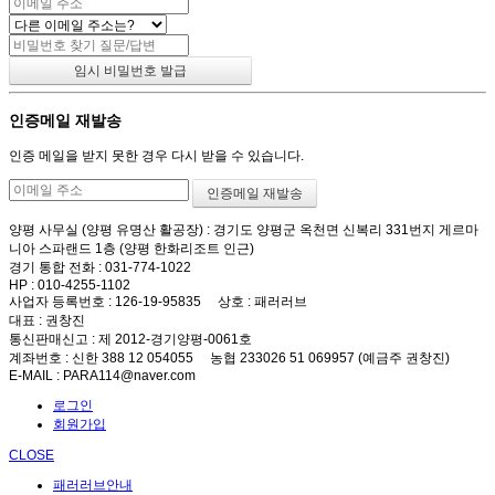
인증메일 재발송
인증 메일을 받지 못한 경우 다시 받을 수 있습니다.
양평 사무실 (양평 유명산 활공장)
: 경기도 양평군 옥천면 신복리 331번지 게르마
니아 스파랜드 1층 (양평 한화리조트 인근)
경기 통합 전화
: 031-774-1022
HP
: 010-4255-1102
사업자 등록번호
: 126-19-95835
상호
: 패러러브
대표
: 권창진
통신판매신고
: 제 2012-경기양평-0061호
계좌번호
: 신한 388 12 054055 농협 233026 51 069957 (예금주 권창진)
E-MAIL
: PARA114@naver.com
로그인
회원가입
CLOSE
패러러브안내