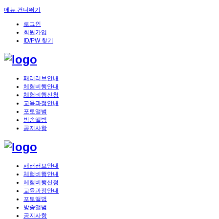
메뉴 건너뛰기
로그인
회원가입
ID/PW 찾기
패러러브안내
체험비행안내
체험비행신청
교육과정안내
포토앨범
방송앨범
공지사항
패러러브안내
체험비행안내
체험비행신청
교육과정안내
포토앨범
방송앨범
공지사항