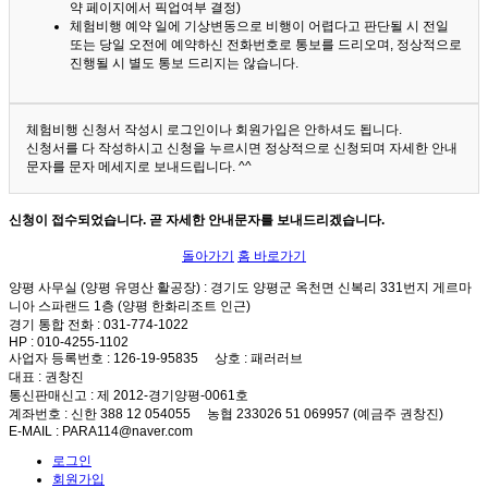
약 페이지에서 픽업여부 결정)
체험비행 예약 일에 기상변동으로 비행이 어렵다고 판단될 시 전일
또는 당일 오전에 예약하신 전화번호로 통보를 드리오며, 정상적으로
진행될 시 별도 통보 드리지는 않습니다.
체험비행 신청서 작성시 로그인이나 회원가입은 안하셔도 됩니다.
신청서를 다 작성하시고 신청을 누르시면 정상적으로 신청되며 자세한 안내
문자를 문자 메세지로 보내드립니다. ^^
신청이 접수되었습니다. 곧 자세한 안내문자를 보내드리겠습니다.
돌아가기
홈 바로가기
양평 사무실 (양평 유명산 활공장)
: 경기도 양평군 옥천면 신복리 331번지 게르마
니아 스파랜드 1층 (양평 한화리조트 인근)
경기 통합 전화
: 031-774-1022
HP
: 010-4255-1102
사업자 등록번호
: 126-19-95835
상호
: 패러러브
대표
: 권창진
통신판매신고
: 제 2012-경기양평-0061호
계좌번호
: 신한 388 12 054055 농협 233026 51 069957 (예금주 권창진)
E-MAIL
: PARA114@naver.com
로그인
회원가입