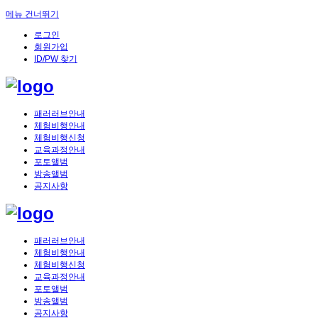
메뉴 건너뛰기
로그인
회원가입
ID/PW 찾기
패러러브안내
체험비행안내
체험비행신청
교육과정안내
포토앨범
방송앨범
공지사항
패러러브안내
체험비행안내
체험비행신청
교육과정안내
포토앨범
방송앨범
공지사항