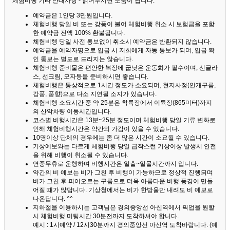
체험비행 기타 안내사항 - 읽어두시면 도움이 됩니다. ^^
예약금은 1인당 3만원입니다.
체험비행 당일 비 또는 강풍이 불어 체험비행 취소 시 보험금을 포함
한 예약금 전액 100% 환불됩니다.
체험비행 당일 사전 통보없이 취소시 예약금은 반환되지 않습니다.
예약금을 예약자명으로 입금 시 저희에게 자동 통보가 되며, 입금 확
인 통보는 별도로 드리지는 않습니다.
체험비행 준비물은 편안한 복장에 굽낮은 운동화가 필수이며, 선글라
스, 선크림, 모자등을 준비하시면 좋습니다.
체험비행은 통상적으로 1시간 정도가 소요되며, 현지사정(안개구름,
강풍, 풍향)으로 다소 지연될 소지가 있습니다.
체험비행 소요시간 중 약 25분은 착륙장에서 이륙장(865미터)까지
의 산악차량 이동시간입니다.
코스별 비행시간은 13분~25분 정도이며 체험비행 당일 기류 변화로
인해 체험비행시간은 약간의 가감이 있을 수 있습니다.
10명이상 단체의 경우에는 좀 더 많은 시간이 소요될 수 있습니다.
기상예보와는 다르게 체험비행 당일 급작스런 기상이상 발생시 안전
을 위해 비행이 취소될 수 있습니다.
연중무휴로 운행하며 비행시간은 일출~일몰시간까지 입니다.
약간의 비 예보는 비가 그친 후 비행이 가능하므로 정상적 진행되며
비가 그친 후 피어오르는 구름으로 더욱 아름다운 비행 풍경이 만들
어질 때가 많답니다.
기상청에서는 비가 한방울만 내려도 비 예보로
나온답니다. ^^
지하철을 이용하시는 고객님은 경의중앙선 아신역에서 픽업을 원할
시 체험비행 미팅시간 30분전까지 도착하셔야 합니다.
예시 : 1시예약 / 12시30분까지 경의중앙선 아신역 도착바랍니다. (예