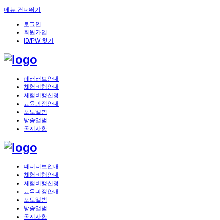
메뉴 건너뛰기
로그인
회원가입
ID/PW 찾기
패러러브안내
체험비행안내
체험비행신청
교육과정안내
포토앨범
방송앨범
공지사항
패러러브안내
체험비행안내
체험비행신청
교육과정안내
포토앨범
방송앨범
공지사항