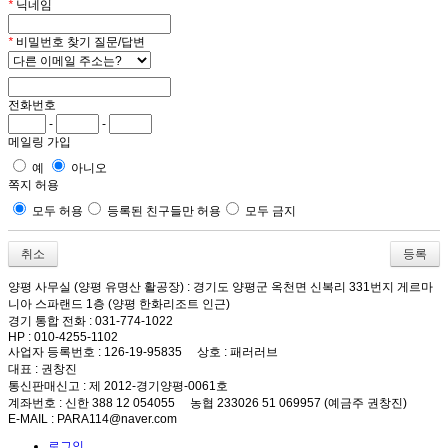
*
닉네임
*
비밀번호 찾기 질문/답변
전화번호
-
-
메일링 가입
예
아니오
쪽지 허용
모두 허용
등록된 친구들만 허용
모두 금지
취소
양평 사무실 (양평 유명산 활공장)
: 경기도 양평군 옥천면 신복리 331번지 게르마
니아 스파랜드 1층 (양평 한화리조트 인근)
경기 통합 전화
: 031-774-1022
HP
: 010-4255-1102
사업자 등록번호
: 126-19-95835
상호
: 패러러브
대표
: 권창진
통신판매신고
: 제 2012-경기양평-0061호
계좌번호
: 신한 388 12 054055 농협 233026 51 069957 (예금주 권창진)
E-MAIL
: PARA114@naver.com
로그인