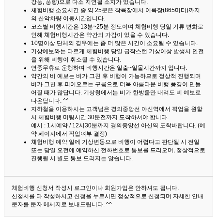
강풍, 풍향)으로 다소 지연될 소지가 있습니다.
체험비행 소요시간 중 약 25분은 착륙장에서 이륙장(865미터)까지
의 산악차량 이동시간입니다.
코스별 비행시간은 13분~25분 정도이며 체험비행 당일 기류 변화로
인해 체험비행시간은 약간의 가감이 있을 수 있습니다.
10명이상 단체의 경우에는 좀 더 많은 시간이 소요될 수 있습니다.
기상예보와는 다르게 체험비행 당일 급작스런 기상이상 발생시 안전
을 위해 비행이 취소될 수 있습니다.
연중무휴로 운행하며 비행시간은 일출~일몰시간까지 입니다.
약간의 비 예보는 비가 그친 후 비행이 가능하므로 정상적 진행되며
비가 그친 후 피어오르는 구름으로 더욱 아름다운 비행 풍경이 만들
어질 때가 많답니다.
기상청에서는 비가 한방울만 내려도 비 예보로
나온답니다. ^^
지하철을 이용하시는 고객님은 경의중앙선 아신역에서 픽업을 원할
시 체험비행 미팅시간 30분전까지 도착하셔야 합니다.
예시 : 1시예약 / 12시30분까지 경의중앙선 아신역 도착바랍니다. (예
약 페이지에서 픽업여부 결정)
체험비행 예약 일에 기상변동으로 비행이 어렵다고 판단될 시 전일
또는 당일 오전에 예약하신 전화번호로 통보를 드리오며, 정상적으로
진행될 시 별도 통보 드리지는 않습니다.
체험비행 신청서 작성시 로그인이나 회원가입은 안하셔도 됩니다.
신청서를 다 작성하시고 신청을 누르시면 정상적으로 신청되며 자세한 안내
문자를 문자 메세지로 보내드립니다. ^^