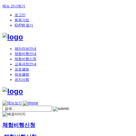
메뉴 건너뛰기
로그인
회원가입
ID/PW 찾기
패러러브안내
체험비행안내
체험비행신청
교육과정안내
포토앨범
방송앨범
공지사항
체험비행신청