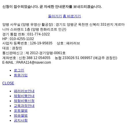
신청이 접수되었습니다. 곧 자세한 안내문자를 보내드리겠습니다.
돌아가기
홈 바로가기
양평 사무실 (양평 유명산 활공장)
: 경기도 양평군 옥천면 신복리 331번지 게르마
니아 스파랜드 1층 (양평 한화리조트 인근)
경기 통합 전화
: 031-774-1022
HP
: 010-4255-1102
사업자 등록번호
: 126-19-95835
상호
: 패러러브
대표
: 권창진
통신판매신고
: 제 2012-경기양평-0061호
계좌번호
: 신한 388 12 054055 농협 233026 51 069957 (예금주 권창진)
E-MAIL
: PARA114@naver.com
로그인
회원가입
CLOSE
패러러브안내
체험비행안내
체험비행신청
교육과정안내
포토앨범
방송앨범
공지사항