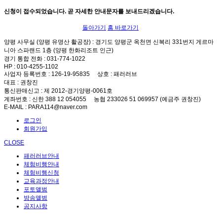
신청이 접수되었습니다. 곧 자세한 안내문자를 보내드리겠습니다.
돌아가기
홈 바로가기
양평 사무실 (양평 유명산 활공장)
: 경기도 양평군 옥천면 신복리 331번지 게르마
니아 스파랜드 1층 (양평 한화리조트 인근)
경기 통합 전화
: 031-774-1022
HP
: 010-4255-1102
사업자 등록번호
: 126-19-95835
상호
: 패러러브
대표
: 권창진
통신판매신고
: 제 2012-경기양평-0061호
계좌번호
: 신한 388 12 054055 농협 233026 51 069957 (예금주 권창진)
E-MAIL
: PARA114@naver.com
로그인
회원가입
CLOSE
패러러브안내
체험비행안내
체험비행신청
교육과정안내
포토앨범
방송앨범
공지사항