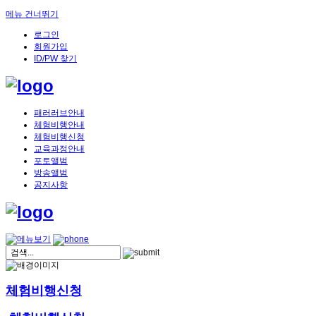
메뉴 건너뛰기
로그인
회원가입
ID/PW 찾기
패러러브안내
체험비행안내
체험비행신청
교육과정안내
포토앨범
방송앨범
공지사항
체험비행신청