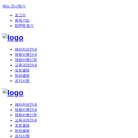
메뉴 건너뛰기
로그인
회원가입
ID/PW 찾기
패러러브안내
체험비행안내
체험비행신청
교육과정안내
포토앨범
방송앨범
공지사항
패러러브안내
체험비행안내
체험비행신청
교육과정안내
포토앨범
방송앨범
공지사항