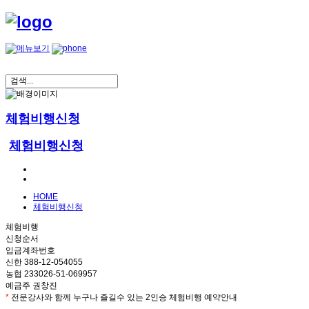
체험비행신청
체험비행신청
HOME
체험비행신청
체험비행
신청순서
입금계좌번호
신한 388-12-054055
농협 233026-51-069957
예금주 권창진
*
전문강사와 함께 누구나 즐길수 있는 2인승 체험비행 예약안내