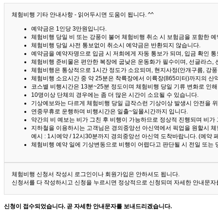
체험비행 기타 안내사항 - 읽어두시면 도움이 됩니다. ^^
예약금은 1인당 3만원입니다.
체험비행 당일 비 또는 강풍이 불어 체험비행 취소 시 보험금을 포함한 예약
체험비행 당일 사전 통보없이 취소시 예약금은 반환되지 않습니다.
예약금을 예약자명으로 입금 시 저희에게 자동 통보가 되며, 입금 확인 
체험비행 준비물은 편안한 복장에 굽낮은 운동화가 필수이며, 선글라스, 
체험비행은 통상적으로 1시간 정도가 소요되며, 현지사정(안개구름, 강풍,
체험비행 소요시간 중 약 25분은 착륙장에서 이륙장(865미터)까지의 
코스별 비행시간은 13분~25분 정도이며 체험비행 당일 기류 변화로 인
10명이상 단체의 경우에는 좀 더 많은 시간이 소요될 수 있습니다.
기상예보와는 다르게 체험비행 당일 급작스런 기상이상 발생시 안전을 위
연중무휴로 운행하며 비행시간은 일출~일몰시간까지 입니다.
약간의 비 예보는 비가 그친 후 비행이 가능하므로 정상적 진행되며 비가
지하철을 이용하시는 고객님은 경의중앙선 아신역에서 픽업을 원할시 체
예시 : 1시예약 / 12시30분까지 경의중앙선 아신역 도착바랍니다. (예약
체험비행 예약 일에 기상변동으로 비행이 어렵다고 판단될 시 전일 또는 
체험비행 신청서 작성시 로그인이나 회원가입은 안하셔도 됩니다.
신청서를 다 작성하시고 신청을 누르시면 정상적으로 신청되며 자세한 안내문자를
신청이 접수되었습니다. 곧 자세한 안내문자를 보내드리겠습니다.