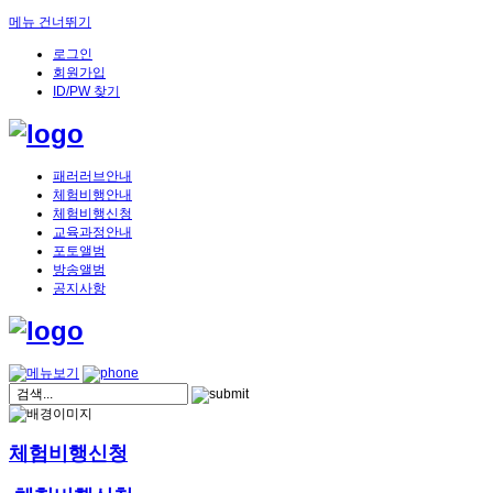
메뉴 건너뛰기
로그인
회원가입
ID/PW 찾기
패러러브안내
체험비행안내
체험비행신청
교육과정안내
포토앨범
방송앨범
공지사항
체험비행신청