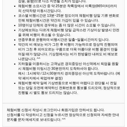
강풍, 풍향)으로 다소 지연될 소지가 있습니다.
체험비행 소요시간 중 약 25분은 착륙장에서 이륙장(865미터)까지
의 산악차량 이동시간입니다.
코스별 비행시간은 13분~25분 정도이며 체험비행 당일 기류 변화로
인해 체험비행시간은 약간의 가감이 있을 수 있습니다.
10명이상 단체의 경우에는 좀 더 많은 시간이 소요될 수 있습니다.
기상예보와는 다르게 체험비행 당일 급작스런 기상이상 발생시 안전
을 위해 비행이 취소될 수 있습니다.
연중무휴로 운행하며 비행시간은 일출~일몰시간까지 입니다.
약간의 비 예보는 비가 그친 후 비행이 가능하므로 정상적 진행되며
비가 그친 후 피어오르는 구름으로 더욱 아름다운 비행 풍경이 만들
어질 때가 많답니다.
기상청에서는 비가 한방울만 내려도 비 예보로
나온답니다. ^^
지하철을 이용하시는 고객님은 경의중앙선 아신역에서 픽업을 원할
시 체험비행 미팅시간 30분전까지 도착하셔야 합니다.
예시 : 1시예약 / 12시30분까지 경의중앙선 아신역 도착바랍니다. (예
약 페이지에서 픽업여부 결정)
체험비행 예약 일에 기상변동으로 비행이 어렵다고 판단될 시 전일
또는 당일 오전에 예약하신 전화번호로 통보를 드리오며, 정상적으로
진행될 시 별도 통보 드리지는 않습니다.
체험비행 신청서 작성시 로그인이나 회원가입은 안하셔도 됩니다.
신청서를 다 작성하시고 신청을 누르시면 정상적으로 신청되며 자세한 안내
문자를 문자 메세지로 보내드립니다. ^^