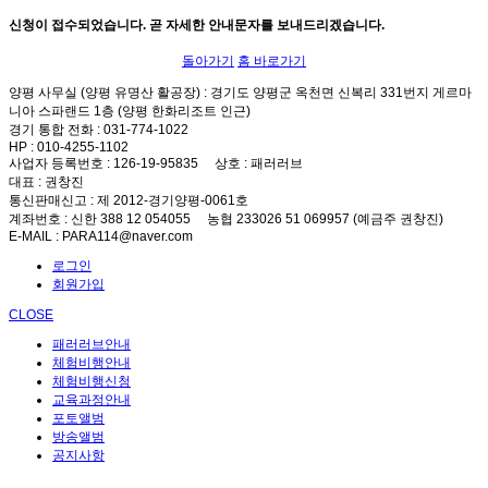
신청이 접수되었습니다. 곧 자세한 안내문자를 보내드리겠습니다.
돌아가기
홈 바로가기
양평 사무실 (양평 유명산 활공장)
: 경기도 양평군 옥천면 신복리 331번지 게르마
니아 스파랜드 1층 (양평 한화리조트 인근)
경기 통합 전화
: 031-774-1022
HP
: 010-4255-1102
사업자 등록번호
: 126-19-95835
상호
: 패러러브
대표
: 권창진
통신판매신고
: 제 2012-경기양평-0061호
계좌번호
: 신한 388 12 054055 농협 233026 51 069957 (예금주 권창진)
E-MAIL
: PARA114@naver.com
로그인
회원가입
CLOSE
패러러브안내
체험비행안내
체험비행신청
교육과정안내
포토앨범
방송앨범
공지사항