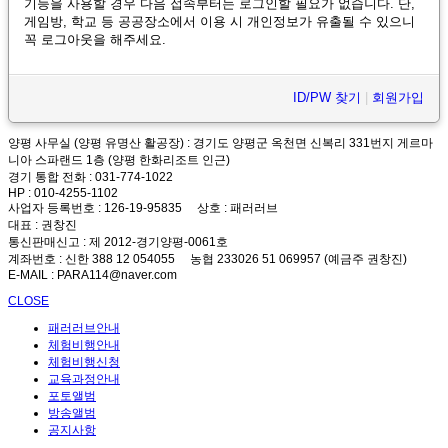
기능을 사용할 경우 다음 접속부터는 로그인할 필요가 없습니다. 단,
게임방, 학교 등 공공장소에서 이용 시 개인정보가 유출될 수 있으니
꼭 로그아웃을 해주세요.
ID/PW 찾기
|
회원가입
양평 사무실 (양평 유명산 활공장)
: 경기도 양평군 옥천면 신복리 331번지 게르마
니아 스파랜드 1층 (양평 한화리조트 인근)
경기 통합 전화
: 031-774-1022
HP
: 010-4255-1102
사업자 등록번호
: 126-19-95835
상호
: 패러러브
대표
: 권창진
통신판매신고
: 제 2012-경기양평-0061호
계좌번호
: 신한 388 12 054055 농협 233026 51 069957 (예금주 권창진)
E-MAIL
: PARA114@naver.com
CLOSE
패러러브안내
체험비행안내
체험비행신청
교육과정안내
포토앨범
방송앨범
공지사항