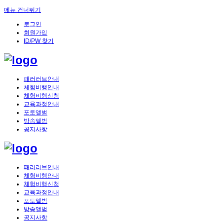
메뉴 건너뛰기
로그인
회원가입
ID/PW 찾기
패러러브안내
체험비행안내
체험비행신청
교육과정안내
포토앨범
방송앨범
공지사항
패러러브안내
체험비행안내
체험비행신청
교육과정안내
포토앨범
방송앨범
공지사항