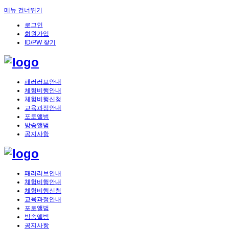
메뉴 건너뛰기
로그인
회원가입
ID/PW 찾기
패러러브안내
체험비행안내
체험비행신청
교육과정안내
포토앨범
방송앨범
공지사항
패러러브안내
체험비행안내
체험비행신청
교육과정안내
포토앨범
방송앨범
공지사항