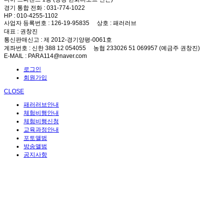
경기 통합 전화
: 031-774-1022
HP
: 010-4255-1102
사업자 등록번호
: 126-19-95835
상호
: 패러러브
대표
: 권창진
통신판매신고
: 제 2012-경기양평-0061호
계좌번호
: 신한 388 12 054055 농협 233026 51 069957 (예금주 권창진)
E-MAIL
: PARA114@naver.com
로그인
회원가입
CLOSE
패러러브안내
체험비행안내
체험비행신청
교육과정안내
포토앨범
방송앨범
공지사항