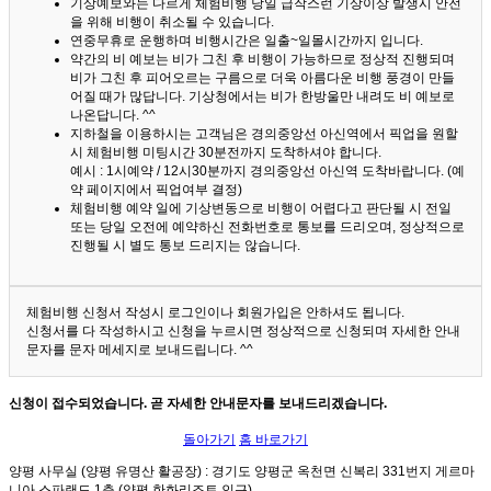
기상예보와는 다르게 체험비행 당일 급작스런 기상이상 발생시 안전
을 위해 비행이 취소될 수 있습니다.
연중무휴로 운행하며 비행시간은 일출~일몰시간까지 입니다.
약간의 비 예보는 비가 그친 후 비행이 가능하므로 정상적 진행되며
비가 그친 후 피어오르는 구름으로 더욱 아름다운 비행 풍경이 만들
어질 때가 많답니다.
기상청에서는 비가 한방울만 내려도 비 예보로
나온답니다. ^^
지하철을 이용하시는 고객님은 경의중앙선 아신역에서 픽업을 원할
시 체험비행 미팅시간 30분전까지 도착하셔야 합니다.
예시 : 1시예약 / 12시30분까지 경의중앙선 아신역 도착바랍니다. (예
약 페이지에서 픽업여부 결정)
체험비행 예약 일에 기상변동으로 비행이 어렵다고 판단될 시 전일
또는 당일 오전에 예약하신 전화번호로 통보를 드리오며, 정상적으로
진행될 시 별도 통보 드리지는 않습니다.
체험비행 신청서 작성시 로그인이나 회원가입은 안하셔도 됩니다.
신청서를 다 작성하시고 신청을 누르시면 정상적으로 신청되며 자세한 안내
문자를 문자 메세지로 보내드립니다. ^^
신청이 접수되었습니다. 곧 자세한 안내문자를 보내드리겠습니다.
돌아가기
홈 바로가기
양평 사무실 (양평 유명산 활공장)
: 경기도 양평군 옥천면 신복리 331번지 게르마
니아 스파랜드 1층 (양평 한화리조트 인근)