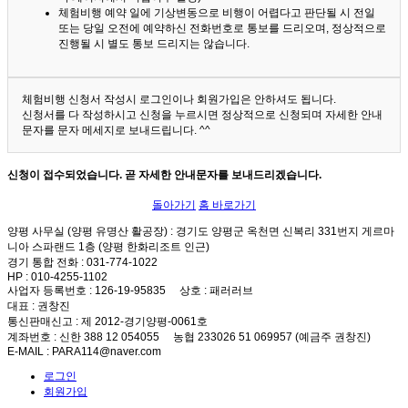
체험비행 예약 일에 기상변동으로 비행이 어렵다고 판단될 시 전일
또는 당일 오전에 예약하신 전화번호로 통보를 드리오며, 정상적으로
진행될 시 별도 통보 드리지는 않습니다.
체험비행 신청서 작성시 로그인이나 회원가입은 안하셔도 됩니다.
신청서를 다 작성하시고 신청을 누르시면 정상적으로 신청되며 자세한 안내
문자를 문자 메세지로 보내드립니다. ^^
신청이 접수되었습니다. 곧 자세한 안내문자를 보내드리겠습니다.
돌아가기
홈 바로가기
양평 사무실 (양평 유명산 활공장)
: 경기도 양평군 옥천면 신복리 331번지 게르마
니아 스파랜드 1층 (양평 한화리조트 인근)
경기 통합 전화
: 031-774-1022
HP
: 010-4255-1102
사업자 등록번호
: 126-19-95835
상호
: 패러러브
대표
: 권창진
통신판매신고
: 제 2012-경기양평-0061호
계좌번호
: 신한 388 12 054055 농협 233026 51 069957 (예금주 권창진)
E-MAIL
: PARA114@naver.com
로그인
회원가입