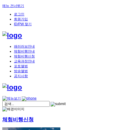
메뉴 건너뛰기
로그인
회원가입
ID/PW 찾기
패러러브안내
체험비행안내
체험비행신청
교육과정안내
포토앨범
방송앨범
공지사항
체험비행신청