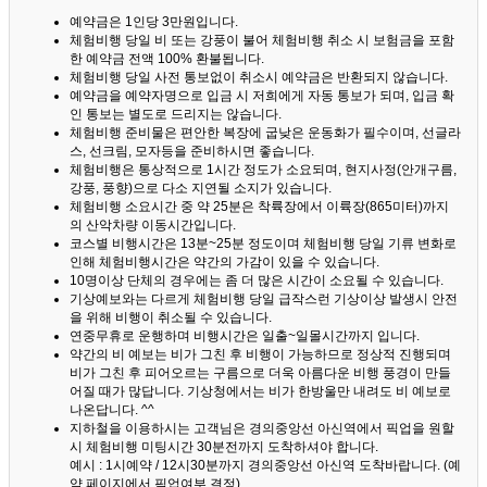
예약금은 1인당 3만원입니다.
체험비행 당일 비 또는 강풍이 불어 체험비행 취소 시 보험금을 포함
한 예약금 전액 100% 환불됩니다.
체험비행 당일 사전 통보없이 취소시 예약금은 반환되지 않습니다.
예약금을 예약자명으로 입금 시 저희에게 자동 통보가 되며, 입금 확
인 통보는 별도로 드리지는 않습니다.
체험비행 준비물은 편안한 복장에 굽낮은 운동화가 필수이며, 선글라
스, 선크림, 모자등을 준비하시면 좋습니다.
체험비행은 통상적으로 1시간 정도가 소요되며, 현지사정(안개구름,
강풍, 풍향)으로 다소 지연될 소지가 있습니다.
체험비행 소요시간 중 약 25분은 착륙장에서 이륙장(865미터)까지
의 산악차량 이동시간입니다.
코스별 비행시간은 13분~25분 정도이며 체험비행 당일 기류 변화로
인해 체험비행시간은 약간의 가감이 있을 수 있습니다.
10명이상 단체의 경우에는 좀 더 많은 시간이 소요될 수 있습니다.
기상예보와는 다르게 체험비행 당일 급작스런 기상이상 발생시 안전
을 위해 비행이 취소될 수 있습니다.
연중무휴로 운행하며 비행시간은 일출~일몰시간까지 입니다.
약간의 비 예보는 비가 그친 후 비행이 가능하므로 정상적 진행되며
비가 그친 후 피어오르는 구름으로 더욱 아름다운 비행 풍경이 만들
어질 때가 많답니다.
기상청에서는 비가 한방울만 내려도 비 예보로
나온답니다. ^^
지하철을 이용하시는 고객님은 경의중앙선 아신역에서 픽업을 원할
시 체험비행 미팅시간 30분전까지 도착하셔야 합니다.
예시 : 1시예약 / 12시30분까지 경의중앙선 아신역 도착바랍니다. (예
약 페이지에서 픽업여부 결정)