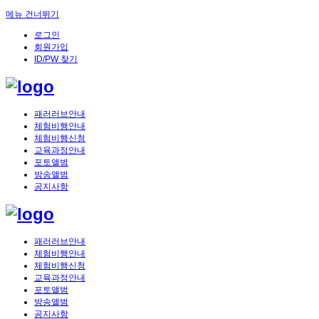
메뉴 건너뛰기
로그인
회원가입
ID/PW 찾기
패러러브안내
체험비행안내
체험비행신청
교육과정안내
포토앨범
방송앨범
공지사항
패러러브안내
체험비행안내
체험비행신청
교육과정안내
포토앨범
방송앨범
공지사항