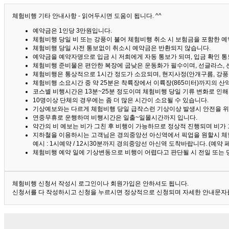
체험비행 기타 안내사항 - 읽어두시면 도움이 됩니다. ^^
예약금은 1인당 3만원입니다.
체험비행 당일 비 또는 강풍이 불어 체험비행 취소 시 보험금을 포함한 예약
체험비행 당일 사전 통보없이 취소시 예약금은 반환되지 않습니다.
예약금을 예약자명으로 입금 시 저희에게 자동 통보가 되며, 입금 확인 
체험비행 준비물은 편안한 복장에 굽낮은 운동화가 필수이며, 선글라스, 
체험비행은 통상적으로 1시간 정도가 소요되며, 현지사정(안개구름, 강풍,
체험비행 소요시간 중 약 25분은 착륙장에서 이륙장(865미터)까지의 
코스별 비행시간은 13분~25분 정도이며 체험비행 당일 기류 변화로 인
10명이상 단체의 경우에는 좀 더 많은 시간이 소요될 수 있습니다.
기상예보와는 다르게 체험비행 당일 급작스런 기상이상 발생시 안전을 위
연중무휴로 운행하며 비행시간은 일출~일몰시간까지 입니다.
약간의 비 예보는 비가 그친 후 비행이 가능하므로 정상적 진행되며 비가
지하철을 이용하시는 고객님은 경의중앙선 아신역에서 픽업을 원할시 체
예시 : 1시예약 / 12시30분까지 경의중앙선 아신역 도착바랍니다. (예약
체험비행 예약 일에 기상변동으로 비행이 어렵다고 판단될 시 전일 또는 
체험비행 신청서 작성시 로그인이나 회원가입은 안하셔도 됩니다.
신청서를 다 작성하시고 신청을 누르시면 정상적으로 신청되며 자세한 안내문자를