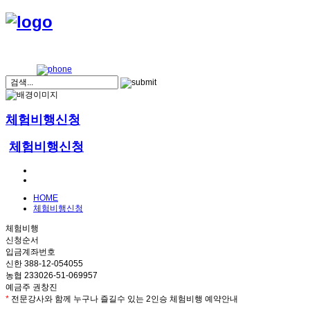
체험비행신청
체험비행신청
HOME
체험비행신청
체험비행
신청순서
입금계좌번호
신한 388-12-054055
농협 233026-51-069957
예금주 권창진
*
전문강사와 함께 누구나 즐길수 있는 2인승 체험비행 예약안내