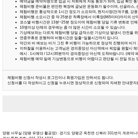
예약금을 예약자명으로 입금 시 저희에게 자동 통보가 되며, 입금 확인 
체험비행 준비물은 편안한 복장에 굽낮은 운동화가 필수이며, 선글라스, 
체험비행은 통상적으로 1시간 정도가 소요되며, 현지사정(안개구름, 강풍,
체험비행 소요시간 중 약 25분은 착륙장에서 이륙장(865미터)까지의 
코스별 비행시간은 13분~25분 정도이며 체험비행 당일 기류 변화로 인
10명이상 단체의 경우에는 좀 더 많은 시간이 소요될 수 있습니다.
기상예보와는 다르게 체험비행 당일 급작스런 기상이상 발생시 안전을 위
연중무휴로 운행하며 비행시간은 일출~일몰시간까지 입니다.
약간의 비 예보는 비가 그친 후 비행이 가능하므로 정상적 진행되며 비가
지하철을 이용하시는 고객님은 경의중앙선 아신역에서 픽업을 원할시 체
예시 : 1시예약 / 12시30분까지 경의중앙선 아신역 도착바랍니다. (예약
체험비행 예약 일에 기상변동으로 비행이 어렵다고 판단될 시 전일 또는 
체험비행 신청서 작성시 로그인이나 회원가입은 안하셔도 됩니다.
신청서를 다 작성하시고 신청을 누르시면 정상적으로 신청되며 자세한 안내문자를
양평 사무실 (양평 유명산 활공장)
: 경기도 양평군 옥천면 신복리 331번지 게르마니