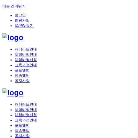
메뉴 건너뛰기
로그인
회원가입
ID/PW 찾기
패러러브안내
체험비행안내
체험비행신청
교육과정안내
포토앨범
방송앨범
공지사항
패러러브안내
체험비행안내
체험비행신청
교육과정안내
포토앨범
방송앨범
공지사항