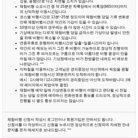
강풍, 풍향)으로 다소 지연될 소지가 있습니다.
체험비행 소요시간 중 약 25분은 착륙장에서 이륙장(865미터)까지
의 산악차량 이동시간입니다.
코스별 비행시간은 13분~25분 정도이며 체험비행 당일 기류 변화로
인해 체험비행시간은 약간의 가감이 있을 수 있습니다.
10명이상 단체의 경우에는 좀 더 많은 시간이 소요될 수 있습니다.
기상예보와는 다르게 체험비행 당일 급작스런 기상이상 발생시 안전
을 위해 비행이 취소될 수 있습니다.
연중무휴로 운행하며 비행시간은 일출~일몰시간까지 입니다.
약간의 비 예보는 비가 그친 후 비행이 가능하므로 정상적 진행되며
비가 그친 후 피어오르는 구름으로 더욱 아름다운 비행 풍경이 만들
어질 때가 많답니다.
기상청에서는 비가 한방울만 내려도 비 예보로
나온답니다. ^^
지하철을 이용하시는 고객님은 경의중앙선 아신역에서 픽업을 원할
시 체험비행 미팅시간 30분전까지 도착하셔야 합니다.
예시 : 1시예약 / 12시30분까지 경의중앙선 아신역 도착바랍니다. (예
약 페이지에서 픽업여부 결정)
체험비행 예약 일에 기상변동으로 비행이 어렵다고 판단될 시 전일
또는 당일 오전에 예약하신 전화번호로 통보를 드리오며, 정상적으로
진행될 시 별도 통보 드리지는 않습니다.
체험비행 신청서 작성시 로그인이나 회원가입은 안하셔도 됩니다.
신청서를 다 작성하시고 신청을 누르시면 정상적으로 신청되며 자세한 안내
문자를 문자 메세지로 보내드립니다. ^^