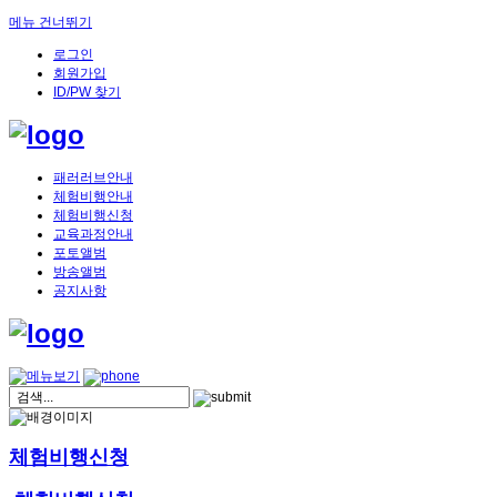
메뉴 건너뛰기
로그인
회원가입
ID/PW 찾기
패러러브안내
체험비행안내
체험비행신청
교육과정안내
포토앨범
방송앨범
공지사항
체험비행신청