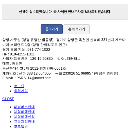
신청이 접수되었습니다. 곧 자세한 안내문자를 보내드리겠습니다.
돌아가기
홈 바로가기
양평 사무실 (양평 유명산 활공장)
: 경기도 양평군 옥천면 신복리 331번지 게르마
니아 스파랜드 1층 (양평 한화리조트 인근)
경기 통합 전화
: 031-774-1022
HP
: 010-4255-1102
사업자 등록번호
: 126-19-95835
상호
: 패러러브
대표
: 권창진
통신판매신고
: 제 2012-경기양평-0061호
계좌번호
: 신한 388 12 054055 농협 233026 51 069957 (예금주 권창진)
E-MAIL
: PARA114@naver.com
로그인
회원가입
CLOSE
패러러브안내
체험비행안내
체험비행신청
교육과정안내
포토앨범