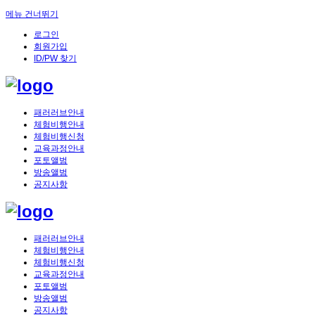
메뉴 건너뛰기
로그인
회원가입
ID/PW 찾기
패러러브안내
체험비행안내
체험비행신청
교육과정안내
포토앨범
방송앨범
공지사항
패러러브안내
체험비행안내
체험비행신청
교육과정안내
포토앨범
방송앨범
공지사항