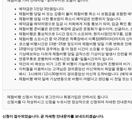
체험비행 기타 안내사항 - 읽어두시면 도움이 됩니다. ^^
예약금은 1인당 3만원입니다.
체험비행 당일 비 또는 강풍이 불어 체험비행 취소 시 보험금을 포함한 예약
체험비행 당일 사전 통보없이 취소시 예약금은 반환되지 않습니다.
예약금을 예약자명으로 입금 시 저희에게 자동 통보가 되며, 입금 확인 
체험비행 준비물은 편안한 복장에 굽낮은 운동화가 필수이며, 선글라스, 
체험비행은 통상적으로 1시간 정도가 소요되며, 현지사정(안개구름, 강풍,
체험비행 소요시간 중 약 25분은 착륙장에서 이륙장(865미터)까지의 
코스별 비행시간은 13분~25분 정도이며 체험비행 당일 기류 변화로 인
10명이상 단체의 경우에는 좀 더 많은 시간이 소요될 수 있습니다.
기상예보와는 다르게 체험비행 당일 급작스런 기상이상 발생시 안전을 위
연중무휴로 운행하며 비행시간은 일출~일몰시간까지 입니다.
약간의 비 예보는 비가 그친 후 비행이 가능하므로 정상적 진행되며 비가
지하철을 이용하시는 고객님은 경의중앙선 아신역에서 픽업을 원할시 체
예시 : 1시예약 / 12시30분까지 경의중앙선 아신역 도착바랍니다. (예약
체험비행 예약 일에 기상변동으로 비행이 어렵다고 판단될 시 전일 또는 
체험비행 신청서 작성시 로그인이나 회원가입은 안하셔도 됩니다.
신청서를 다 작성하시고 신청을 누르시면 정상적으로 신청되며 자세한 안내문자를
신청이 접수되었습니다. 곧 자세한 안내문자를 보내드리겠습니다.